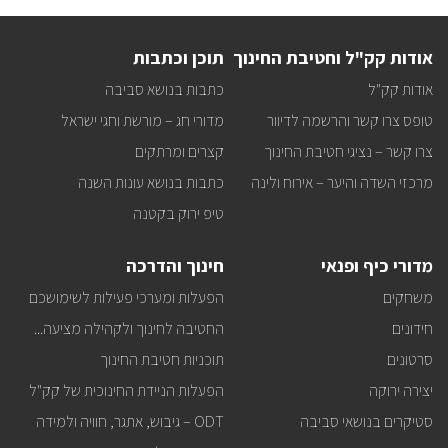
לקבל
עדכונים
על
אודות קק"ל וחטיבת החינוך
תוכן וכתבות
כל
מה
אודות קק"ל
כתבות בנושא סביבה
שחדש
באתר
טופס צרו קשר והרשמה לדיוור
מדורי חג – מורשת וחגי ישראל
ישירות
למייל
צרו קשר – נציגי חטיבת החינוך
קצרים ומרתקים
שלכם?
מרכזי השדה והיער – אירוח ולינה
כתבות בנושא עונות השנה
טיפ ירוק בקטנה
מדורי כיף ופנאי
חינוך והדרכה
משחקים
הפעלות ומערכי פעילות לשימושכם
חידונים
החטיבה לחינוך ולקהילה מציעה...
סרטונים
תוכניות חטיבת החינוך
יצירה ירוקה
הפעלות הניידת החינוכית של קק"ל
סטיקרים בנושאי סביבה
ODT – גיבוש, אתגר, חוויה ולמידה