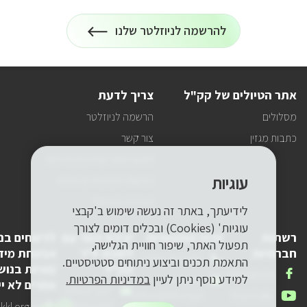
הרשמה
להרשמה לניוזלטר שלנו
על
לניוזלטר
כל
המידע
על
טיולים
אתר הטיולים של קק"ל
צריך לדעת
ופעילויות
קק"ל
מסלולים
הרשמה לניוזלטר
אצלכם
במייל
כתבות מגזין
צור קשר
תקנון האתר ומדיניות פרטיות
עוגיות
הוראות התנהגות ובטיחות
הצהרת הנגישות
לידיעתך, באתר זה נעשה שימוש ב'קבצי
עוגיות' (Cookies) ובכלים דומים לצורך
רשתות
פרטי התקשרות
יצירת קשר עם
לדיווחים בנ
תפעול האתר, שיפור חוויית הגלישה,
חברתיות
לשכת יו"ר
אבטחת מיד
טלפון
1-800-250-250
התאמת תכנים וביצוע ניתוחים סטטיסטיים.
קק"ל
(פניות בנוש
שלנו
אנחנו
FACEBOOK
למידע נוסף ניתן לעיין
במדיניות הפרטיות.
דואר
pneyot-
אחרים לא יי
בפייסבוק
דואר
lishkat-yor-
אלקטרוני
tzibur@kkl.org.il
אנחנו
YOUTUBE
אלקטרוני
kkl@kkl.org.il
דואר
kl.org.il