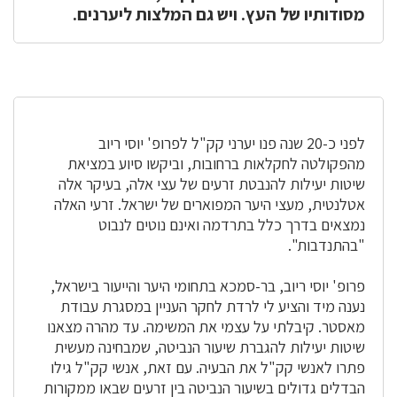
מסודותיו של העץ. ויש גם המלצות ליערנים.
לפני כ-20 שנה פנו יערני קק"ל לפרופ' יוסי ריוב
מהפקולטה לחקלאות ברחובות, וביקשו סיוע במציאת
שיטות יעילות להנבטת זרעים של עצי אלה, בעיקר אלה
אטלנטית, מעצי היער המפוארים של ישראל. זרעי האלה
נמצאים בדרך כלל בתרדמה ואינם נוטים לנבוט
"בהתנדבות".
פרופ' יוסי ריוב, בר-סמכא בתחומי היער והייעור בישראל,
נענה מיד והציע לי לרדת לחקר העניין במסגרת עבודת
מאסטר. קיבלתי על עצמי את המשימה. עד מהרה מצאנו
שיטות יעילות להגברת שיעור הנביטה, שמבחינה מעשית
פתרו לאנשי קק"ל את הבעיה. עם זאת, אנשי קק"ל גילו
הבדלים גדולים בשיעור הנביטה בין זרעים שבאו ממקורות