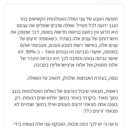
התחדשות
באלות
של
תופעת הטבע של עצי האלה האטלנטית הקשישים בהר
הר
הנגב ידועה לכל מטייל. שאלה שרבים שואלים את עצמם
הנגב?
היא מדוע אין כמעט נביטות חדשות בשטח, דבר שמסכן את
הישרדותם של עצים אלה בעתיד. כשאספתי זרעים של
עצים אלה, באישור רשות הטבע והגנים, והנבטתי אותם
בחממה, שיעורי הנביטה היו גבוהים מאוד – כ-90%. זהו
שיעור נביטה גבוהה והסיבה לכך היא כנראה היעדר של
אלות מסטיק ושל אלות ארצישראליות בסביבה.
ננסה, בעזרת האבחנות שלהלן, להשיב על השאלה.
ראשית, מצאתי שיבול הזרעים של האלות האטלנטיות בנגב
נמוך מאוד. ביקרתי באזור במשך שלוש שנים רצופות. רק
בעונה אחת מצאתי זרעים מעטים ואילו במשך שנתיים לא
מצאתי זרעים כלל.
נראה כי יש לכך כמה סיבות. האבקת עצי אלה נעשית בידי