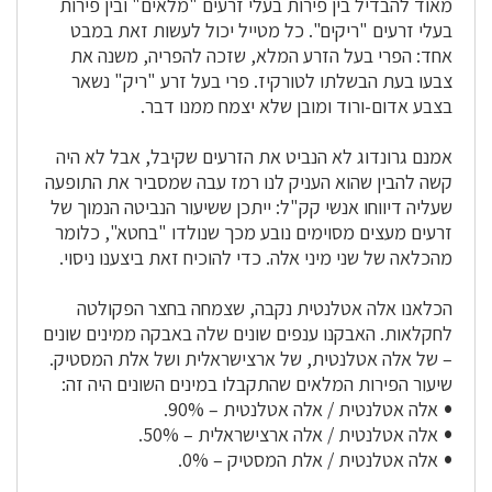
מאוד להבדיל בין פירות בעלי זרעים "מלאים" ובין פירות
בעלי זרעים "ריקים". כל מטייל יכול לעשות זאת במבט
אחד: הפרי בעל הזרע המלא, שזכה להפריה, משנה את
צבעו בעת הבשלתו לטורקיז. פרי בעל זרע "ריק" נשאר
בצבע אדום-ורוד ומובן שלא יצמח ממנו דבר.
אמנם גרונדוג לא הנביט את הזרעים שקיבל, אבל לא היה
קשה להבין שהוא העניק לנו רמז עבה שמסביר את התופעה
שעליה דיווחו אנשי קק"ל: ייתכן ששיעור הנביטה הנמוך של
זרעים מעצים מסוימים נובע מכך שנולדו "בחטא", כלומר
מהכלאה של שני מיני אלה. כדי להוכיח זאת ביצענו ניסוי.
הכלאנו אלה אטלנטית נקבה, שצמחה בחצר הפקולטה
לחקלאות. האבקנו ענפים שונים שלה באבקה ממינים שונים
– של אלה אטלנטית, של ארצישראלית ושל אלת המסטיק.
שיעור הפירות המלאים שהתקבלו במינים השונים היה זה:
אלה אטלנטית / אלה אטלנטית – 90%.
אלה אטלנטית / אלה ארצישראלית – 50%.
אלה אטלנטית / אלת המסטיק – 0%.