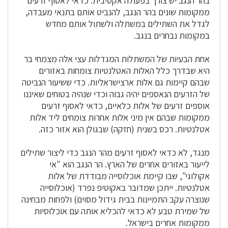
בהר הנגב יש צורך בפעולה אקטיבית. כדאי לאסוף זרעים
ממקומות שונים בהר הנגב, להנביט אותם בתנאי מעבדה,
לגדל את השתילים במשתלה ולשתול אותם מחדש
במקומות נבחרים בנגב.
אחת הבעיות של המשתלות המגדלות עצי אלה מצמחי בר
היא שבדרך כלל האלות האטלנטיות צומחות באזורים
שבהם קיימות גם אלות ארצישראליות. כדי ששיעור הנביטה
של הזרעים הנאספים יהיה גבוה וכדי שנהיה בטוחים שאיננו
אוספים זרעים של אלות כלאיים, כדאי לאסוף זרעים
ממקומות שבהם אין מיני אלות אחרות צומחים ליד אלות
אטלנטיות. רכס בשנית (חזקה) שבגולן הוא אזור כזה.
מנגד, לא כדאי לאסוף זרעים מהר הנגב כדי ליצור שתילים
לייעור באזורים אחרים של הארץ. הר הנגב הוא "אי
אקולוגי", שבו קיימת אוכלוסייה מבודדת של אלות
אטלנטיות. ייתכן שמדובר באקוטיפ נפרד (אוכלוסייה
שנוצרה עקב התמיינות בבית גידול מסוים) ולפחות מבחינה
של שמירת טבע לא כדאי להכליא אותה עם אוכלוסיות
ממקומות אחרים בישראל.