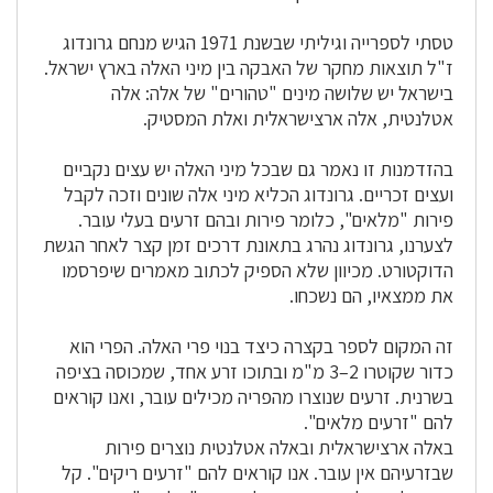
טסתי לספרייה וגיליתי שבשנת 1971 הגיש מנחם גרונדוג
ז"ל תוצאות מחקר של האבקה בין מיני האלה בארץ ישראל.
בישראל יש שלושה מינים "טהורים" של אלה: אלה
אטלנטית, אלה ארצישראלית ואלת המסטיק.
בהזדמנות זו נאמר גם שבכל מיני האלה יש עצים נקביים
ועצים זכריים. גרונדוג הכליא מיני אלה שונים וזכה לקבל
פירות "מלאים", כלומר פירות ובהם זרעים בעלי עובר.
לצערנו, גרונדוג נהרג בתאונת דרכים זמן קצר לאחר הגשת
הדוקטורט. מכיוון שלא הספיק לכתוב מאמרים שיפרסמו
את ממצאיו, הם נשכחו.
זה המקום לספר בקצרה כיצד בנוי פרי האלה. הפרי הוא
כדור שקוטרו 2–3 מ"מ ובתוכו זרע אחד, שמכוסה בציפה
בשרנית. זרעים שנוצרו מהפריה מכילים עובר, ואנו קוראים
להם "זרעים מלאים".
באלה ארצישראלית ובאלה אטלנטית נוצרים פירות
שבזרעיהם אין עובר. אנו קוראים להם "זרעים ריקים". קל