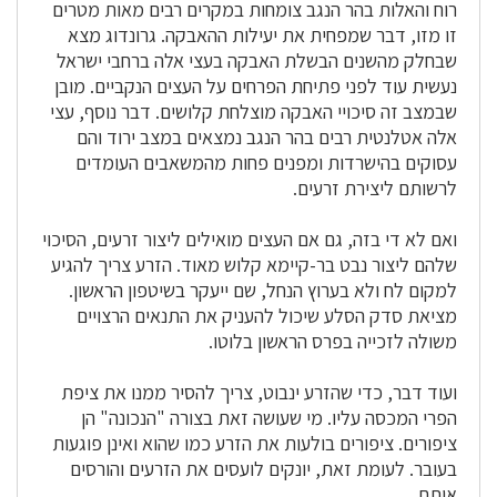
רוח והאלות בהר הנגב צומחות במקרים רבים מאות מטרים
זו מזו, דבר שמפחית את יעילות ההאבקה. גרונדוג מצא
שבחלק מהשנים הבשלת האבקה בעצי אלה ברחבי ישראל
נעשית עוד לפני פתיחת הפרחים על העצים הנקביים. מובן
שבמצב זה סיכויי האבקה מוצלחת קלושים. דבר נוסף, עצי
אלה אטלנטית רבים בהר הנגב נמצאים במצב ירוד והם
עסוקים בהישרדות ומפנים פחות מהמשאבים העומדים
לרשותם ליצירת זרעים.
ואם לא די בזה, גם אם העצים מואילים ליצור זרעים, הסיכוי
שלהם ליצור נבט בר-קיימא קלוש מאוד. הזרע צריך להגיע
למקום לח ולא בערוץ הנחל, שם ייעקר בשיטפון הראשון.
מציאת סדק הסלע שיכול להעניק את התנאים הרצויים
משולה לזכייה בפרס הראשון בלוטו.
ועוד דבר, כדי שהזרע ינבוט, צריך להסיר ממנו את ציפת
הפרי המכסה עליו. מי שעושה זאת בצורה "הנכונה" הן
ציפורים. ציפורים בולעות את הזרע כמו שהוא ואינן פוגעות
בעובר. לעומת זאת, יונקים לועסים את הזרעים והורסים
אותם.