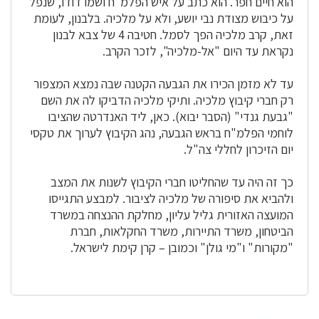
הוא חיים חפר. הוא כתב על איש הפלמ"ח ושמו דודו, שנפל
על כיבוש מצודת נבי יושע, ולא על מלכיה. בלבנון, לעומת
זאת, קרב מלכיה הפך לסמל. חטיבה 4 של צבא לבנון
נקראת עד היום "אל-מלכיה", לזכר הקרב.
עד לא מזמן הכירו את הגבעה הקטנה שבה נמצא המצפור
רק חברי קיבוץ מלכיה. ותיקי מלכיה הדביקו לה את השם
"גבעת גנדי" (הסבר יבוא). כאן, ליד האנדרטה שהציבו
לוחמי הפלמ"ח בראש הגבעה, נהג הקיבוץ לערוך את טקסי
יום הזיכרון לחללי צה"ל.
כך זה היה עד שהחליטו חברי הקיבוץ לשנות את המצב
ולהביא את סיפורה של מלכיה לציבור. למבצע התגייסו
המועצה האזורית גליל עליון, מחלקת ההנצחה במשרד
הביטחון, משרד התיירות, משרד החקלאות, חברת
"מקורות" ו"מי גולן" וכמובן – קרן קימת לישראל.