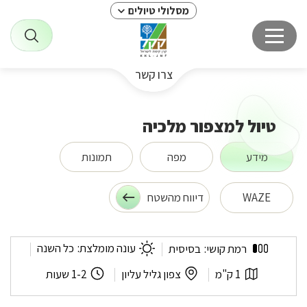
מסלולי טיולים
צרו קשר
טיול למצפור מלכיה
מידע
מפה
תמונות
WAZE
דיווח מהשטח
טיול
עונה מומלצת:
כל השנה
רמת קושי:
בסיסית
למצפור
מלכיה
אורך
לפי
משך
1 ק"מ
צפון גליל עליון
1-2 שעות
המסלול:
אזור:
המסלול: