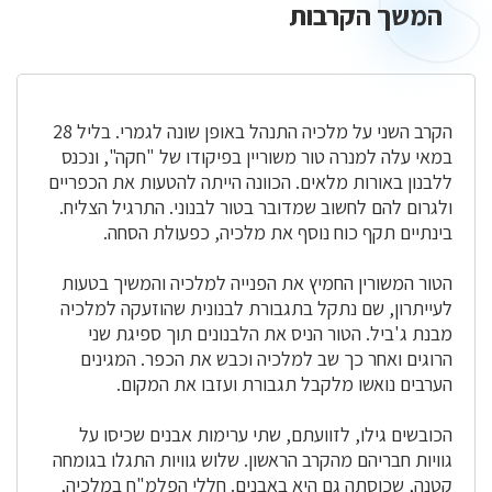
המשך הקרבות
המשך
הקרבות
הקרב השני על מלכיה התנהל באופן שונה לגמרי. בליל 28
במאי עלה למנרה טור משוריין בפיקודו של "חקה", ונכנס
ללבנון באורות מלאים. הכוונה הייתה להטעות את הכפריים
ולגרום להם לחשוב שמדובר בטור לבנוני. התרגיל הצליח.
בינתיים תקף כוח נוסף את מלכיה, כפעולת הסחה.
הטור המשורין החמיץ את הפנייה למלכיה והמשיך בטעות
לעייתרון, שם נתקל בתגבורת לבנונית שהוזעקה למלכיה
מבנת ג'ביל. הטור הניס את הלבנונים תוך ספיגת שני
הרוגים ואחר כך שב למלכיה וכבש את הכפר. המגינים
הערבים נואשו מלקבל תגבורת ועזבו את המקום.
הכובשים גילו, לזוועתם, שתי ערימות אבנים שכיסו על
גוויות חבריהם מהקרב הראשון. שלוש גוויות התגלו בגומחה
קטנה, שכוסתה גם היא באבנים. חללי הפלמ"ח במלכיה,