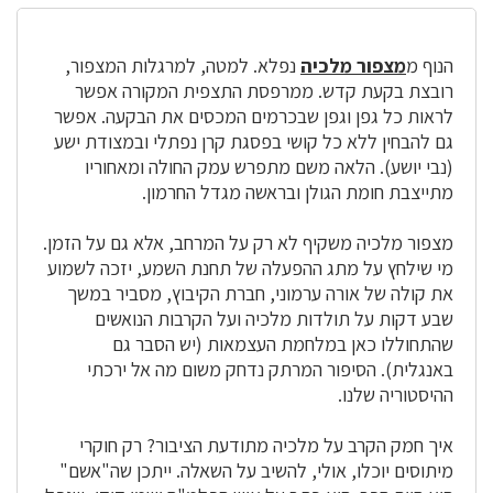
הנוף מ
מצפור מלכיה
נפלא. למטה, למרגלות המצפור,
רובצת בקעת קדש. ממרפסת התצפית המקורה אפשר
לראות כל גפן וגפן שבכרמים המכסים את הבקעה. אפשר
גם להבחין ללא כל קושי בפסגת קרן נפתלי ובמצודת ישע
(נבי יושע). הלאה משם מתפרש עמק החולה ומאחוריו
מתייצבת חומת הגולן ובראשה מגדל החרמון.
מצפור מלכיה משקיף לא רק על המרחב, אלא גם על הזמן.
מי שילחץ על מתג ההפעלה של תחנת השמע, יזכה לשמוע
את קולה של אורה ערמוני, חברת הקיבוץ, מסביר במשך
שבע דקות על תולדות מלכיה ועל הקרבות הנואשים
שהתחוללו כאן במלחמת העצמאות (יש הסבר גם
באנגלית). הסיפור המרתק נדחק משום מה אל ירכתי
ההיסטוריה שלנו.
איך חמק הקרב על מלכיה מתודעת הציבור? רק חוקרי
מיתוסים יוכלו, אולי, להשיב על השאלה. ייתכן שה"אשם"