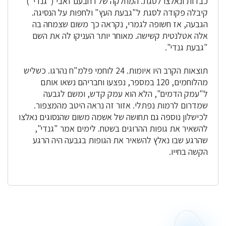
כבדות ונאלצו לסגת. המחלקה של רחבעם זאבי ("גנדי")
קיבלה פקודה לסגת ל"גבעת העץ" ולחפות על הנסיגה.
הגבעה, אז חשופה לגמרי, נקראה כך משום שצמחה בה
אלה אטלנטית קשישה. מאוחר יותר העניקו לה את השם
"גבעת גנדי".
תוצאות הקרב היו איומות. 24 לוחמי פלמ"ח נהרגו. כשליש
מהלוחמים, 120 במספר, נפצעו וחבריהם נשאו אותם
ל"עמק הדמים", הלא הוא עמק קדש, ומשם לגבעה
שמדרום לרמות נפתלי. אזור זה נראה היטב מהמצפור.
לכישלון נוספה גם תחושה של אשמה משום שהנסוגים נאלצו
להשאיר את גופות ההרוגים בשטח. לימים אמר "גנדי",
שהרגע שבו נאלץ להשאיר את הגופות בגבעה היה הרגע
הקשה בחייו.