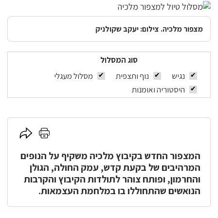
מצפור מלכיה. צילום: יעקב שקולניק
סוג המסלול
נגיש
נוף ותצפית
מסלול מעגלי
היסטוריה ואומנות
לחץ
לחץ
כאן
כאן
להדפסה
המצפור החדש בקיבוץ מלכיה משקיף על הנופים
לשיתוף
המרהיבים של בקעת קדש, עמק החולה, הגולן
והחרמון, ופותח צוהר לתולדות הקיבוץ והקרבות
הנואשים שהתחוללו בו במלחמת העצמאות.