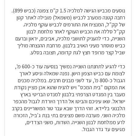
נוסעים מכביש הגישה למלכיה 1.5 ק"מ צפונה (כביש 899).
רחבה קטנה ממערב לכביש (משמאל) מובילה לאתר קטן
של קק"ל, המנציח את התורמים לכביש עוקף מלכיה.
קק"ל סללה את הכביש העוקף לאחר מלחמת לבנון
השנייה, כדי להעניק לתושבי מלכיה, אביבים, יראון וברעם
כביש מוסתר מעיני האויב בלבנון. מרחבת ההנצחה מוליך
שביל קצר מרופד חצץ לגת קדומה, חצובה בסלע.
כדי להגיע לתחנתנו השנייה נמשיך בנסיעה עוד כ-600 מ',
לצומת עם כביש הצפון הישן. נפנה שמאלה וניסע לאורך
הגבול כ-800 מ', עד לשני מבנים חרבים. במלכיה מכנים
את המקום "בית המכס" ויש להניח שהוא אכן מציין נקודת
מעבר בין המנדט הצרפתי בלבנון למנדט הבריטי בארץ
ישראל. שאו עיניכם והביטו אל הדרך היורדת לגבול מהכפר
הלבנוני בליידא. זוהי הדרך שבא עבר טור המשוריינים בקרב
מלכיה השני. מערבה משם מציצים בתי בִּנְת ג'ביל, הזכורה
לרע ממלחמת לבנון השנייה. השדות, משני הצדדים,
מגיעים עד גדר הגבול.