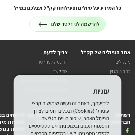
כל המידע על טיולים ופעילויות קק"ל אצלכם במייל
הרשמה
להרשמה לניוזלטר שלנו
על
לניוזלטר
כל
המידע
על
טיולים
אתר הטיולים של קק"ל
צריך לדעת
ופעילויות
קק"ל
מסלולים
הרשמה לניוזלטר
אצלכם
במייל
כתבות מגזין
צור קשר
תקנון האתר ומדיניות פרטיות
עוגיות
הוראות התנהגות ובטיחות
הצהרת הנגישות
לידיעתך, באתר זה נעשה שימוש ב'קבצי
עוגיות' (Cookies) ובכלים דומים לצורך
רשתות
פרטי התקשרות
יצירת קשר עם
לדיווחים בנ
תפעול האתר, שיפור חוויית הגלישה,
חברתיות
לשכת יו"ר
אבטחת מיד
טלפון
1-800-250-250
התאמת תכנים וביצוע ניתוחים סטטיסטיים.
קק"ל
(פניות בנוש
שלנו
אנחנו
FACEBOOK
למידע נוסף ניתן לעיין
במדיניות הפרטיות.
דואר
pneyot-