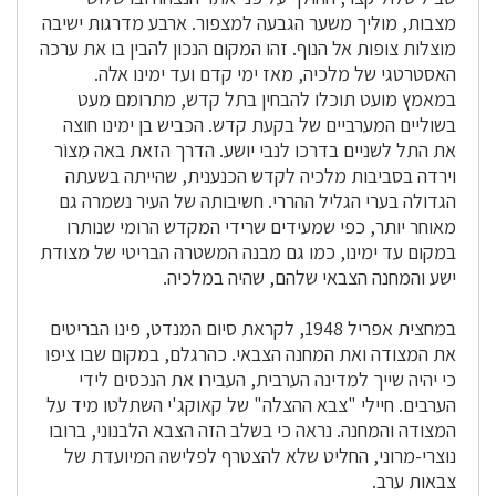
מצבות, מוליך משער הגבעה למצפור. ארבע מדרגות ישיבה
מוצלות צופות אל הנוף. זהו המקום הנכון להבין בו את ערכה
האסטרטגי של מלכיה, מאז ימי קדם ועד ימינו אלה.
במאמץ מועט תוכלו להבחין בתל קדש, מתרומם מעט
בשוליים המערביים של בקעת קדש. הכביש בן ימינו חוצה
את התל לשניים בדרכו לנבי יושע. הדרך הזאת באה מִצוֹר
וירדה בסביבות מלכיה לקדש הכנענית, שהייתה בשעתה
הגדולה בערי הגליל ההררי. חשיבותה של העיר נשמרה גם
מאוחר יותר, כפי שמעידים שרידי המקדש הרומי שנותרו
במקום עד ימינו, כמו גם מבנה המשטרה הבריטי של מצודת
ישע והמחנה הצבאי שלהם, שהיה במלכיה.
במחצית אפריל 1948, לקראת סיום המנדט, פינו הבריטים
את המצודה ואת המחנה הצבאי. כהרגלם, במקום שבו ציפו
כי יהיה שייך למדינה הערבית, העבירו את הנכסים לידי
הערבים. חיילי "צבא ההצלה" של קאוקג'י השתלטו מיד על
המצודה והמחנה. נראה כי בשלב הזה הצבא הלבנוני, ברובו
נוצרי-מרוני, החליט שלא להצטרף לפלישה המיועדת של
צבאות ערב.