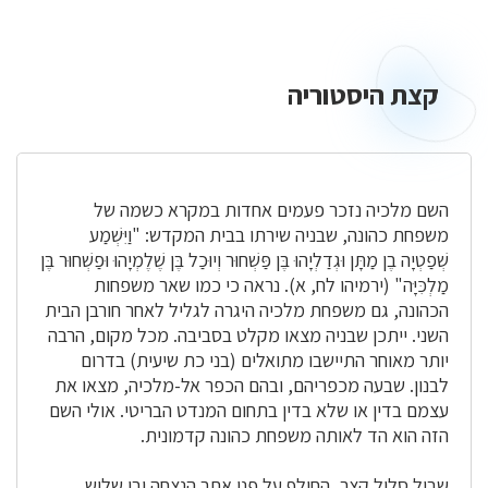
קצת היסטוריה
קצת
היסטוריה
השם מלכיה נזכר פעמים אחדות במקרא כשמה של
משפחת כהונה, שבניה שירתו בבית המקדש: "וַיִּשְׁמַע
שְׁפַטְיָה בֶן מַתָּן וּגְדַלְיָהוּ בֶּן פַּשְׁחוּר וְיוּכַל בֶּן שֶׁלֶמְיָהוּ וּפַשְׁחוּר בֶּן
מַלְכִּיָּה" (ירמיהו לח, א). נראה כי כמו שאר משפחות
הכהונה, גם משפחת מלכיה היגרה לגליל לאחר חורבן הבית
השני. ייתכן שבניה מצאו מקלט בסביבה. מכל מקום, הרבה
יותר מאוחר התיישבו מתואלים (בני כת שיעית) בדרום
לבנון. שבעה מכפריהם, ובהם הכפר אל-מלכיה, מצאו את
עצמם בדין או שלא בדין בתחום המנדט הבריטי. אולי השם
הזה הוא הד לאותה משפחת כהונה קדמונית.
שביל סלול קצר, החולף על פני אתר הנצחה ובו שלוש