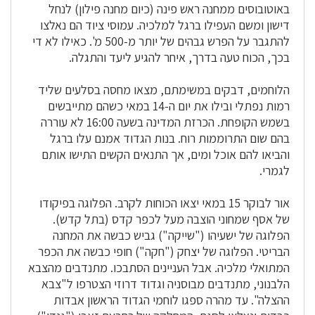
באוטובוסים ממחנה ראש פינה (כיום מחנה פילון) לנחל
דישון ומשם העפילו ברגל למלכיה. עמוסי ציוד הם נאלצו
להתגבר על הפרש גבהים של יותר מ-500 מ'. כאילו לא די
בכך, הכוח טעה בדרך, איחר להגיע ליעד והתגלה.
הלוחמים, דבקים במשימתם, מצאו מחסה בסלעים שליד
רמות נפתלי ובילו את יום ה-14 במאי כשהם מתייבשים
בשמש הקופחת. הכרזת המדינה בשעה 16:00 לא עוררה
בהם שום התרוממות רוח. בנות הגדוד אמנם עלו ברגל
והביאו להם אוכל ומים, אך התנאים הקשים התישו אותם
לגמרי.
אור לבוקר 15 במאי יצאו הכוחות לקרב. הפלוגה בפיקודו
של אסף שמחוני הוצבה מעל לכפר קדס (בתל קדש).
הפלוגה של ישעיהו ("שייקה") גביש כבשה את המחנה
הבריטי. הפלוגה של יצחק ("חקה") חופי כבשה את הכפר
המתואלי מלכיה. אבל העניינים הסתבכו. מתנדבים מהצבא
הלבנוני, מתנדבים מבוסניה וגדוד דרוזי הצטרפו ל"צבא
ההצלה". עד מהרה ספגו לוחמי הגדוד הראשון אבדות