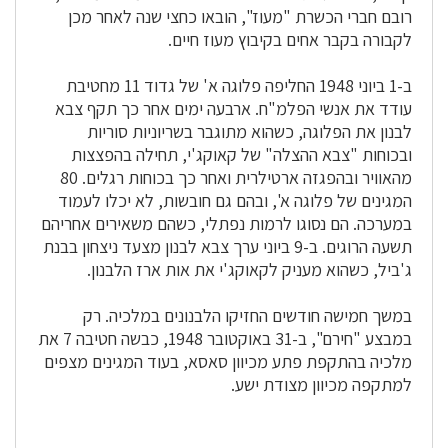
רובם חברי הכשרת "מעוז", הובאו כחצי שנה לאחר מכן
לקבורה בקבר אחים בקיבוץ מעוז חיים.
ב-1 ביוני 1948 החליפה פלוגה א' של גדוד 11 מחטיבת
עודד את אנשי הפלמ"ח. ארבעה ימים אחר כך תקף צבא
לבנון את הפלוגה, כשהוא מתוגבר בשריוניות סוריות
ובכוחות "צבא ההצלה" של קאוקג'י, תחילה בהפצצות
מהאוויר ובהפגזה ארטילרית ואחר כך בכוחות רגלים. 80
המגינים של פלוגה א', ובהם גם חובשות, לא יכלו לעמוד
במערכה. הם נסוגו לרמות נפתלי, כשהם משאירים אחריהם
תשעה הרוגים. ב-9 ביוני ערך צבא לבנון מצעד ניצחון בבנת
ג'ביל, כשהוא מעניק לקאוקג'י את אות ארז הלבנון.
במשך חמישה חודשים החזיקו הלבנונים במלכיה. רק
במבצע "חירם", ב-31 באוקטובר 1948, כבשה חטיבה 7 את
מלכיה בהתקפת פתע מכיוון סאסא, בעוד המגינים מצפים
למתקפה מכיוון מצודת ישע.