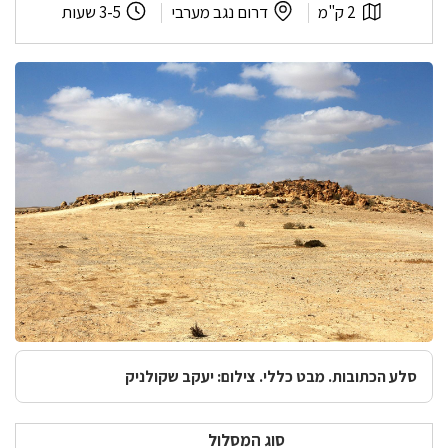
אורך
לפי
משך
2 ק"מ
דרום נגב מערבי
3-5 שעות
המסלול:
אזור:
המסלול:
סלע הכתובות. מבט כללי. צילום: יעקב שקולניק
סוג המסלול