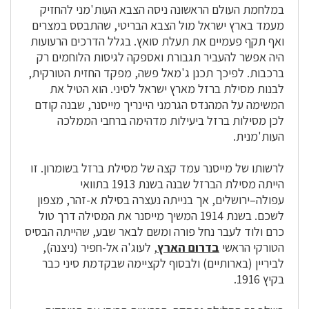
במלחמת העולם הראשונה ניסה הצבא העות'מני להחזיק
מעמד בארץ ישראל מול הצבא הבריטי, שהתבסס במצרים
ואף תקף פעמיים את תעלת סואץ. בגלל הדרכים הרעועות
היה אפשר להעביר תגבורת ואספקה לגיסות הלוחמים רק
ברכבות. לפיכך תכנן ג'מאל פשה, מפקד החזית הטורקית,
לבנות מסילת ברזל מארץ ישראל לסיני. הוא הטיל את
המשימה על המהנדס הגרמני היינריך מייסנר, שבנה קודם
לכן מסילות ברזל ביעילות מדהימה ברחבי הממלכה
העות'מנית.
לרשותו של מייסנר עמד קצה של מסילת ברזל בשומרון. זו
הייתה מסילת הברזל שבנה בשנת 1913 בתוואי
עפולה–ירושלים, אך בנייתה נעצרה בסילת א-זהר, מצפון
לשכם. בשנת 1914 המשיך מייסנר את המסילה דרך טול
כרם ולוד לעבר נחל פורה ומשם לבאר שבע, שהייתה הבסיס
הטורקי הראשי
בדרום הארץ
, לעוג'ה אל-חפיר (ניצנה),
לביריין (בארותיים) ולבסוף לקציימה שבקדמת סיני כבר
בקיץ 1916.