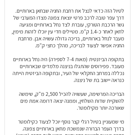
לטיול הזה כדאי לנצל את רחבת החניה שבחאן בארותיים.
דרך עפר טובה לרכב פרטי יוצאת צפונה מצדו המערבי של
גשר הרכבת הטורקי, עוברת לצד נחל בארותיים ומגיעה
לחאן לאחר כ-1.4 ק"מ. מטיילים חדי עין יוכלו לזהות מימין,
מעבר לנחל בארותיים, בריכה גדולה עשויה אבן. מרחבת
החניה אפשר לצעוד לבריכה, מהלך כחצי ק"מ.
בתקופה הביזנטית (מאות 7-4 לספירה) היה נחל בארותיים
מעובד. פפירוסים שהתגלו בניצנה מלמדים שבארותיים
נכללה במרחב החקלאי של העיר, ובתקופה הביזטית הייתה
כנראה יישוב בת של ניצנה.
הבריכה המרשימה, שעשויה להכיל 2,500 מ"ק, שימשה
להשקיית שדות השלחין, וממנה יצאה דרומה אמת מים
שאורכה יותר מקילומטר.
מי שמעוניין בטיול רגלי קצר נוסף יוכל לצעוד כקילומטר
בדרך העפר הברורה שנמשכת מחאן בארותיים צפונה.