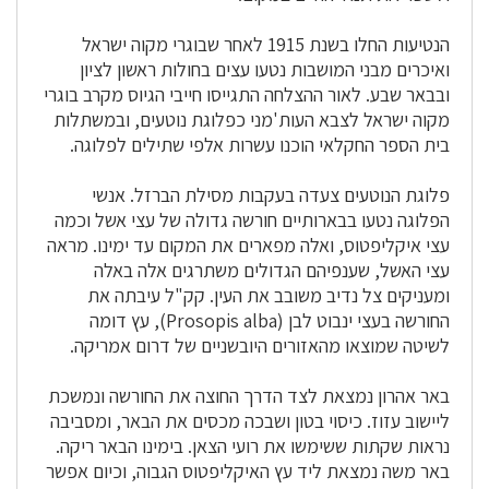
הנטיעות החלו בשנת 1915 לאחר שבוגרי מקוה ישראל
ואיכרים מבני המושבות נטעו עצים בחולות ראשון לציון
ובבאר שבע. לאור ההצלחה התגייסו חייבי הגיוס מקרב בוגרי
מקוה ישראל לצבא העות'מני כפלוגת נוטעים, ובמשתלות
בית הספר החקלאי הוכנו עשרות אלפי שתילים לפלוגה.
פלוגת הנוטעים צעדה בעקבות מסילת הברזל. אנשי
הפלוגה נטעו בבארותיים חורשה גדולה של עצי אשל וכמה
עצי איקליפטוס, ואלה מפארים את המקום עד ימינו. מראה
עצי האשל, שענפיהם הגדולים משתרגים אלה באלה
ומעניקים צל נדיב משובב את העין. קק"ל עיבתה את
החורשה בעצי ינבוט לבן (Prosopis alba), עץ דומה
לשיטה שמוצאו מהאזורים היובשניים של דרום אמריקה.
באר אהרון נמצאת לצד הדרך החוצה את החורשה ונמשכת
ליישוב עזוז. כיסוי בטון ושבכה מכסים את הבאר, ומסביבה
נראות שקתות ששימשו את רועי הצאן. בימינו הבאר ריקה.
באר משה נמצאת ליד עץ האיקליפטוס הגבוה, וכיום אפשר