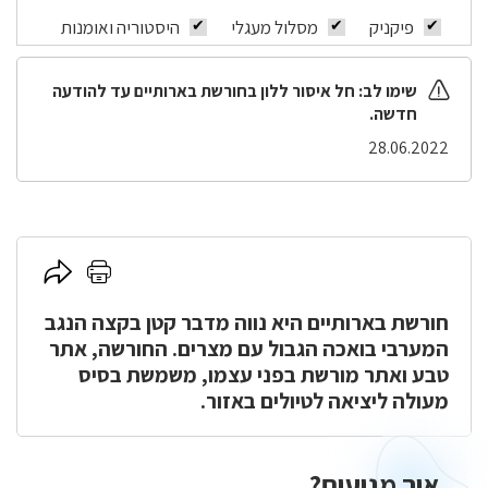
פיקניק
מסלול מעגלי
היסטוריה ואומנות
שימו לב:
חל איסור ללון בחורשת בארותיים עד להודעה
חדשה.
28.06.2022
לחץ
לחץ
כאן
כאן
להדפסה
חורשת בארותיים היא נווה מדבר קטן בקצה הנגב
לשיתוף
המערבי בואכה הגבול עם מצרים. החורשה, אתר
טבע ואתר מורשת בפני עצמו, משמשת בסיס
מעולה ליציאה לטיולים באזור.
איך מגיעים?
איך