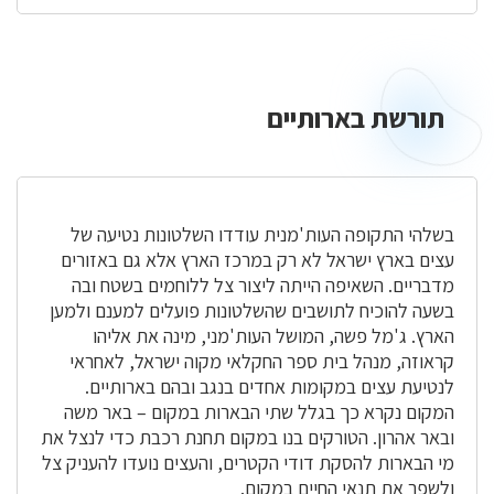
תורשת בארותיים
תורשת
בארותיים
בשלהי התקופה העות'מנית עודדו השלטונות נטיעה של
עצים בארץ ישראל לא רק במרכז הארץ אלא גם באזורים
מדבריים. השאיפה הייתה ליצור צל ללוחמים בשטח ובה
בשעה להוכיח לתושבים שהשלטונות פועלים למענם ולמען
הארץ. ג'מל פשה, המושל העות'מני, מינה את אליהו
קראוזה, מנהל בית ספר החקלאי מקוה ישראל, לאחראי
לנטיעת עצים במקומות אחדים בנגב ובהם בארותיים.
המקום נקרא כך בגלל שתי הבארות במקום – באר משה
ובאר אהרון. הטורקים בנו במקום תחנת רכבת כדי לנצל את
מי הבארות להסקת דודי הקטרים, והעצים נועדו להעניק צל
ולשפר את תנאי החיים במקום.