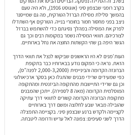
בשלב זה הסלילה נפסקה. הבריטים הביסו את הטורקים
בקרב רומני שבצפון סיני (אוגוסט 1916), ולא היה טעם
בהמשך סלילת מסילת הברזל הטורקית, מה גם שמייסנר
ניצב בפני מחסור חמור בחומרי בנייה. הטורקים אף השתדלו
לפרק את המסילה במהלך נסיגתם כדי להשתמש בברזל
לצורכיהם. תוואי המסילה נשמר במקומות רבים וכך גם
הגשר היפה בן שתי הקשתות החוצה את נחל בארותיים.
העות'מנים לא היו הראשונים שביקשו לנצל את תוואי הדרך
הזאת. נראה כי המקום נודע בבארותיו כבר בתקופת
הברונזה הקדומה והביניימית (2,000-3,2000 לפנה"ס),
כפי שמעידים שרידי מבנים שהתגלו כאן בסקר ארכיאולוגי
וכן גם שרידי התיישבות מהתקופה הביזנטית ומהתקופה
המוסלמית הקדומה (מאה 8 לספירה). ייתכן שהמבנים
מתקופת הברונזה הקדומה קשורים לתוואי דרך עתיקה
שהובילה מבאר שבע לחלוצה ומשם דרך בארותיים
לקציימה ולקדש ברנע שבצפון סיני. בקציימה התפצלה
הדרך לשני סעיפים: צפונה לאל עריש ודרומה ליטבתה.