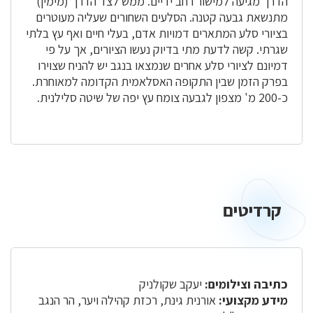
הדרך מגיעה למישור רחב ידיים. ממש לצד הדרך (מימין)
מתנשאת גבעה קטנה. הסלעים השחורים שעליה מעוטרים
בציורי סלע המתארים דמויות אדם, בעלי חיים ואף עץ בלתי
שגרתי. קשה לדעת מתי בדיוק נעשו הציורים, אך על פי
דמיונם לציורי סלע אחרים שנמצאו בנגב יש להניח שצוירו
בפרק הזמן שבין התקופה האסלאמית הקדומה למאוחרת.
כ-200 מ' מצפון לגבעה צומח עץ יפה של שיטה סלילנית.
קרדיטים
כתיבה וצילומים:
יעקב שקולניק
מידע מקצועי:
אורנית גינת, רכזת קהילה ויער, הר הנגב