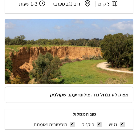
ודרך
אורך
לפי
משך
3 ק"מ
דרום נגב מערבי
1-2 שעות
מתקני
המסלול:
אזור:
המסלול:
המים
מצוק לס בנחל גרר. צילום: יעקב שקולניק
סוג המסלול
נגיש
פיקניק
היסטוריה ואומנות