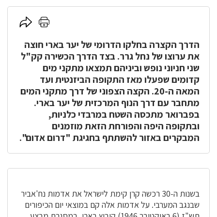
לחץ
לחץ
כאן
כאן
להדפסה
הדרך הקצרה בחלקו הדרומי של יער בארי חוצה
לשיתוף
את ערוצו של נחל גרר. בצד הדרך הכשירה קק"ל
שני חניוני נופש וביניהם תמצאו מתקני מים
קדומים שפעלו מאז התקופה הביזנטית ועד
המאה ה-20. הקצה הצפוני של דרך מתקני המים
מתחבר עם דרך הנוף המרכזית של יער בארי.
בפברואר מתכסה השטח במרבדי כלניות,
ובתקופה היפה והפורחת הזאת מוזמנים
המבקרים באזור להשתתף בחגיגת "דרום אדום".
בשנות ה-30 רכשה קרן קימת לישראל את אדמות נח'אביר
שבנגב המערבי. על אדמות אלה קם במוצאי יום הכיפורים
תש"ז (6 באוקטובר 1946) קיבוץ בארי, במסגרת מבצע