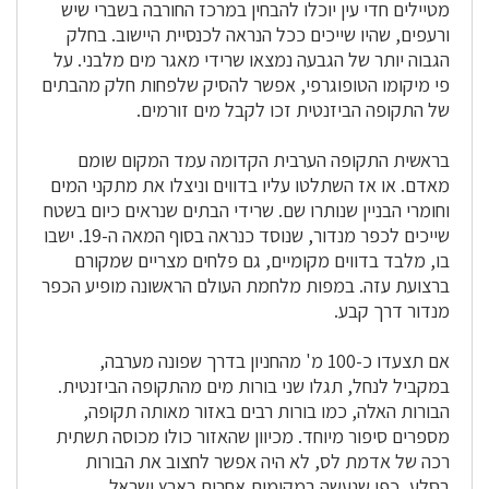
מטיילים חדי עין יוכלו להבחין במרכז החורבה בשברי שיש
ורעפים, שהיו שייכים ככל הנראה לכנסיית היישוב. בחלק
הגבוה יותר של הגבעה נמצאו שרידי מאגר מים מלבני. על
פי מיקומו הטופוגרפי, אפשר להסיק שלפחות חלק מהבתים
של התקופה הביזנטית זכו לקבל מים זורמים.
בראשית התקופה הערבית הקדומה עמד המקום שומם
מאדם. או אז השתלטו עליו בדווים וניצלו את מתקני המים
וחומרי הבניין שנותרו שם. שרידי הבתים שנראים כיום בשטח
שייכים לכפר מנדור, שנוסד כנראה בסוף המאה ה-19. ישבו
בו, מלבד בדווים מקומיים, גם פלחים מצריים שמקורם
ברצועת עזה. במפות מלחמת העולם הראשונה מופיע הכפר
מנדור דרך קבע.
אם תצעדו כ-100 מ' מהחניון בדרך שפונה מערבה,
במקביל לנחל, תגלו שני בורות מים מהתקופה הביזנטית.
הבורות האלה, כמו בורות רבים באזור מאותה תקופה,
מספרים סיפור מיוחד. מכיוון שהאזור כולו מכוסה תשתית
רכה של אדמת לס, לא היה אפשר לחצוב את הבורות
בסלע, כפי שנעשה במקומות אחרים בארץ ישראל.