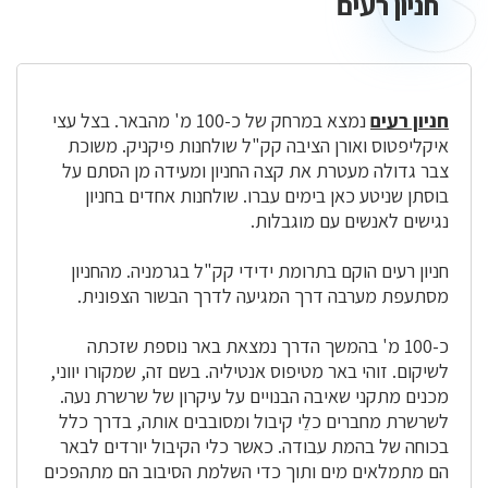
חניון רעים
חניון
רעים
חניון רעים
נמצא במרחק של כ-100 מ' מהבאר. בצל עצי
איקליפטוס ואורן הציבה קק"ל שולחנות פיקניק. משוכת
צבר גדולה מעטרת את קצה החניון ומעידה מן הסתם על
בוסתן שניטע כאן בימים עברו. שולחנות אחדים בחניון
נגישים לאנשים עם מוגבלות.
חניון רעים הוקם בתרומת ידידי קק"ל בגרמניה. מהחניון
מסתעפת מערבה דרך המגיעה לדרך הבשור הצפונית.
כ-100 מ' בהמשך הדרך נמצאת באר נוספת שזכתה
לשיקום. זוהי באר מטיפוס אנטיליה. בשם זה, שמקורו יווני,
מכנים מתקני שאיבה הבנויים על עיקרון של שרשרת נעה.
לשרשרת מחברים כלֵי קיבול ומסובבים אותה, בדרך כלל
בכוחה של בהמת עבודה. כאשר כלי הקיבול יורדים לבאר
הם מתמלאים מים ותוך כדי השלמת הסיבוב הם מתהפכים