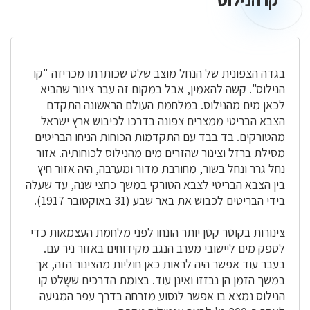
הנילוס
בגדה הצפונית של הנחל מוצב שלט שכותרתו מכריזה "קו
הנילוס". קשה להאמין, אבל במקום זה עבר צינור שהביא
לכאן מים מהנילוס. במלחמת העולם הראשונה התקדם
הצבא הבריטי ממצרים צפונה בדרכו לכיבוש ארץ ישראל
מהטורקים. בד בבד עם התקדמות הכוחות הניחו הבריטים
מסילת ברזל וצינור שהזרים מים מהנילוס לכוחותיה. אזור
נחל גרר ונחל בשור, מחורבת מדור ומערבה, היה אזור חיץ
בין הצבא הבריטי לצבא הטורקי במשך כחצי שנה, עד שעלה
בידי הבריטים לכבוש את באר שבע (31 באוקטובר 1917).
צינורות בקוטר קטן יותר הונחו לפני מלחמת העצמאות כדי
לספק מים ליישובי מערב הנגב מקידוחים באזור ניר עם.
בעבר עוד אפשר היה לראות כאן חוליות מהצינור הזה, אך
במשך הזמן הן נבזזו ואינן עוד. בצומת הדרכים ששֶלט קו
הנילוס נמצא בו אפשר לנסוע מזרחה בדרך עפר המגיעה