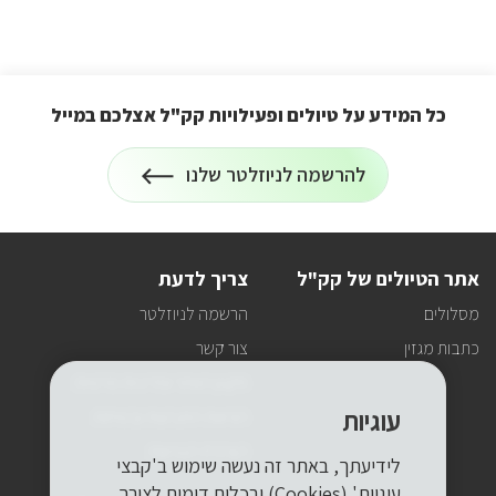
כל המידע על טיולים ופעילויות קק"ל אצלכם במייל
הרשמה
להרשמה לניוזלטר שלנו
על
לניוזלטר
כל
המידע
על
טיולים
אתר הטיולים של קק"ל
צריך לדעת
ופעילויות
קק"ל
מסלולים
הרשמה לניוזלטר
אצלכם
במייל
כתבות מגזין
צור קשר
תקנון האתר ומדיניות פרטיות
עוגיות
הוראות התנהגות ובטיחות
הצהרת הנגישות
לידיעתך, באתר זה נעשה שימוש ב'קבצי
עוגיות' (Cookies) ובכלים דומים לצורך