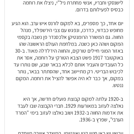
לישנסקי וחבריו, אנשי מחתרת ניל"י, ניצלו את רוחמה
כבסיס לפעילותם בדרום.
יום אחד, כך מספרים, בא למקום לורנס איש ערב. הוא הגיע
מחופש כבדווי, כדרכו, ונפגש עם צבי הירשפלד, מנהל
החווה. גם המשורר הרומנטיקן אלכסנדר פן נשבה בקסמי
המקום ושהה כאן כשנה. במלחמת העולם הראשונה שהו
באזור המוני חיילים טורקים, והחווה הידלדלה מאוד. ב-30
באוקטובר 1917 פשט הצבא הטורקי על רוחמה, אסר את
כל העובדים והעביר אותם לכלא בבאר שבע, שם נותרו עד
לכיבוש הבריטי. רק מתיישב אחד, שהסתתר בבאר, נותר
במקום, אך כבר לא היה אפשר להציל את רוחמה. המקום
ננטש.
ב-1920 עלתה למקום קבוצת פועלים חדשה, אך היא
נאלצה לעזוב במאורעות 1929. חברי הקבוצה שבו לעבד
את אדמות החווה ב-1932 ושוב נאלצו לעזוב בימי "המרד
הערבי", שפרץ ב-1936.
עכשיו יש כאן חניון קטן ואינטימי, המשדר אווירה מיוחדת,