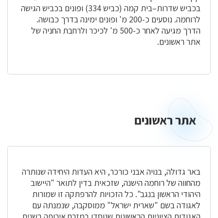
בכביש שדרות–בית קמה (כביש 334) ופונים בכביש הגישה
לרוחמה. נוסעים כ-200 מ' ופונים ימינה בדרך כבושה.
הדרך מגיעה לאחר כ-500 מ' לכיכר ולרחבת החניה של
אתר ראשונים.
אתר ראשונים
אתר
ראשונים
באר גדולה, בנויה אבני כורכר, היא העדות היחידה שנותרה
מהחווה של רוחמה הישנה, שזכאית בדין לתואר "היישוב
היהודי הראשון בנגב". כל הזכויות להרפתקה זו שמורות
לאגודה בשם "שארית ישראל" ממוסקבה, שנמנתה עם
האגודות הציוניות הראשונות שנוסדו במזרח אירופה בשנים