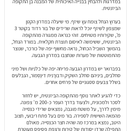
במדרגות ולהבחין בבנייה האיכותית של המבנה בן התקופה
הביזנטית.
בערוץ הנחל צומח עץ שיזף. מי שיעלה במדרון הקטן
שמצפון לשיזף יוכל לראות שרידים של בור רדוד בקוטר 3
מ', שקירותיו מטויחים. זוהי כנראה ממגורה מהתקופה
הביזנטית, ששימשה לאיסום תוצרת חקלאית. במורד הנחל,
בהמשך השביל הכחול, נראה מחשוף יפה של כורכר, שנוצר
מהתמוטטות של מערות שנחצבו במדרון הגבעה.
בפברואר יש במדרון הגבעה פריחה יפה של כלניות ושל מיני
סחלבים, ביניהם סחלב השקיק ודבורָנית דִינְסְמוֹר, הנבלעים
בשלל צבעים ססגוניים של פרחים אחרים.
כדי להגיע לאתר נוסף מהתקופה הביזנטית, יש לחזור
לסכר ולמכונית, ולצעוד בדרך העפר כ-200 מ' צפונה.
מימין לדרך, על משטח מוגבה, נמצאים שרידי כנסייה
מהמאה השישית לספירה. בור מים בעל פתח ריבועי, חצוב
היטב, נמצא במרכז מה שהיה חצר הכנסייה. מאולם
התפילה שרדו יסודות של קירות ורצפת פסיפס מעוטרת