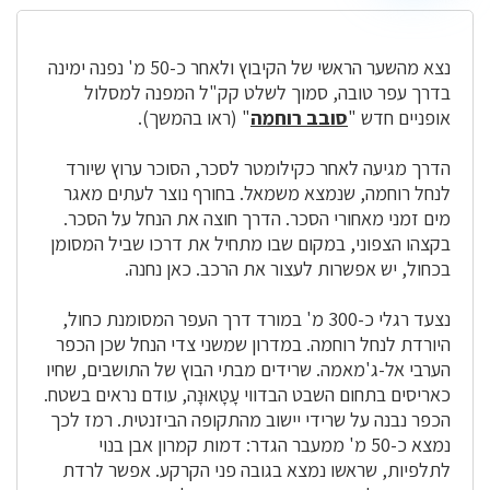
נצא מהשער הראשי של הקיבוץ ולאחר כ-50 מ' נפנה ימינה
בדרך עפר טובה, סמוך לשלט קק"ל המפנה למסלול
אופניים חדש "
סובב רוחמה
" (ראו בהמשך).
הדרך מגיעה לאחר כקילומטר לסכר, הסוכר ערוץ שיורד
לנחל רוחמה, שנמצא משמאל. בחורף נוצר לעתים מאגר
מים זמני מאחורי הסכר. הדרך חוצה את הנחל על הסכר.
בקצהו הצפוני, במקום שבו מתחיל את דרכו שביל המסומן
בכחול, יש אפשרות לעצור את הרכב. כאן נחנה.
נצעד רגלי כ-300 מ' במורד דרך העפר המסומנת כחול,
היורדת לנחל רוחמה. במדרון שמשני צדי הנחל שכן הכפר
הערבי אל-ג'מאמה. שרידים מבתי הבוץ של התושבים, שחיו
כאריסים בתחום השבט הבדווי עָטָאוּנָה, עודם נראים בשטח.
הכפר נבנה על שרידי יישוב מהתקופה הביזנטית. רמז לכך
נמצא כ-50 מ' ממעבר הגדר: דמות קמרון אבן בנוי
לתלפיות, שראשו נמצא בגובה פני הקרקע. אפשר לרדת