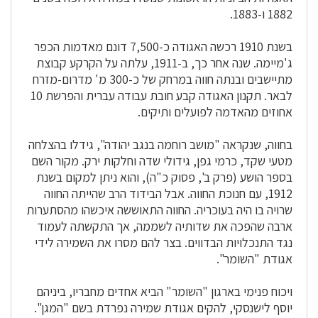
1882 ו-1883.
בשנת 1910 רכשה האגודה כ-7,500 דונם מאדמות הכפר
ג'מיימה. שנה אחר כך, ב-1911, עלתה על הקרקע קבוצת
מתיישבים ובנתה חווה במרחק של כ-300 מ' מדרום-מזרח
לבאר. תקנון האגודה קבע חובת עבודה עברית והפרשת 10
אחוזים מהאדמה לפועלים ותיקים.
בחווה, שנקראה "מושב רוחמה בנגב יהודה", גידלו בהצלחה
מטעי שקד, כרמי גפן, גידולי שדה וחלקות ירק. מקור השם
בספר הושע (פרק ב', פסוק כ"ה), והוא ניתן למקום בשנת
1912, עם חנוכת החווה. אבל הבידוד הרב שהייתה החווה
שרויה בו היה בעוכריה. החווה התאוששה איכשהו מהסתערות
ארבה שהפכה את שדותיה לשממה, אך התקשתה לעמוד
נגד התנכלויות הבדווים. בצר להם מסרו את השמירה לידי
אגודת "השומר".
ויכוח פנימי בארגון "השומר" הביא אחדים מחבריו, ביניהם
יוסף לישנסקי, להקים אגודת שמירה נפרדת בשם "המגן".