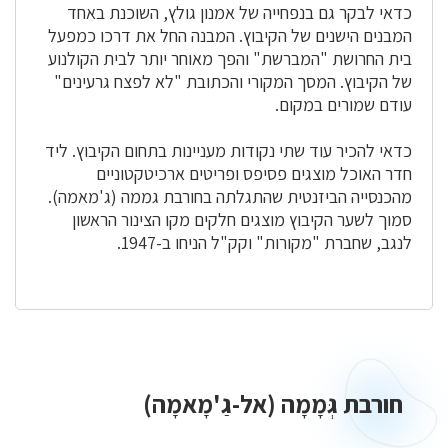
כדאי לבקר גם בנפחייה של אמנון גולץ, השוכנת באחד
המבנים הישנים של הקיבוץ. המבנה החל את דרכו כמפעל
בית החרושת "המברשת" והפך מאוחר יותר לבית הקולנוע
של הקיבוץ. המסך המקורי והכתובת "לא לפצח גרעינים"
עודם שמורים במקום.
כדאי להכיר עוד שתי נקודות מעניינות בתחום הקיבוץ. ליד
חדר האוכל מוצגים פסיפס ופריטים ארכיטקטוניים
מהכנסייה הביזנטית שהתגלתה בחורבת גממה (ג'מאמה).
סמוך לשער הקיבוץ מוצגים חלקים מקו הצינור הראשון
לנגב, שחברת "מקורות" וקק"ל הניחו ב-1947.
חורבת גְּמָמָה (אל-גַ'מָאמָה)
חורבת
גְּמָמָה
(אל-גַ'מָאמָה)