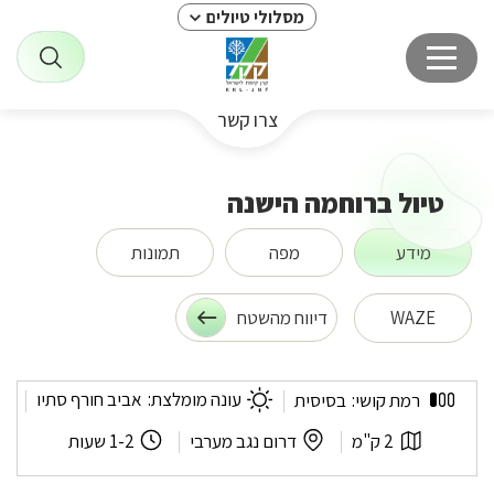
מסלולי טיולים
צרו קשר
טיול ברוחמה הישנה
מידע
מפה
תמונות
WAZE
דיווח מהשטח
טיול
עונה מומלצת:
אביב חורף סתיו
רמת קושי:
בסיסית
ברוחמה
הישנה
אורך
לפי
משך
2 ק"מ
דרום נגב מערבי
1-2 שעות
המסלול:
אזור:
המסלול: