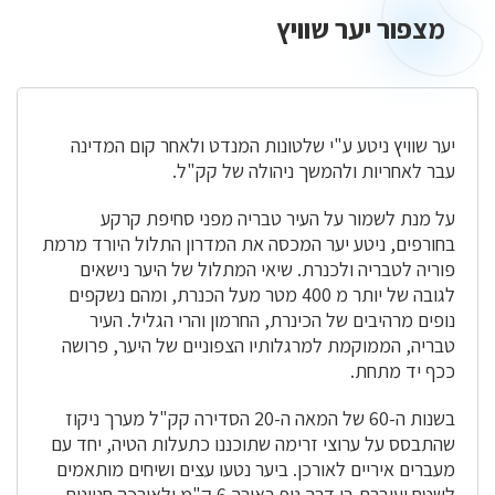
מצפור יער שוויץ
מצפור
יער
שוויץ
יער שוויץ ניטע ע"י שלטונות המנדט ולאחר קום המדינה
עבר לאחריות ולהמשך ניהולה של קק"ל.
על מנת לשמור על העיר טבריה מפני סחיפת קרקע
בחורפים, ניטע יער המכסה את המדרון התלול היורד מרמת
פוריה לטבריה ולכנרת. שיאי המתלול של היער נישאים
לגובה של יותר מ 400 מטר מעל הכנרת, ומהם נשקפים
נופים מרהיבים של הכינרת, החרמון והרי הגליל. העיר
טבריה, הממוקמת למרגלותיו הצפוניים של היער, פרושה
ככף יד מתחת.
בשנות ה-60 של המאה ה-20 הסדירה קק"ל מערך ניקוז
שהתבסס על ערוצי זרימה שתוכננו כתעלות הטיה, יחד עם
מעברים איריים לאורכן. ביער נטעו עצים ושיחים מותאמים
לשטח ועוברת בו דרך נוף באורך 6 ק"מ ולאורכה חניונים