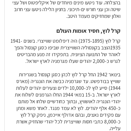
בהצלחה. עוד ניטעו מינים מיוחדים של איקליפטוס ושל עצי
שיטה וכן עצי חורש ים-תיכוני. בחניון הלילה ניטעו עצי חרוב
ואלון שמחזיקים מעמד היטב.
קרל לוץ, חסיד אומות העולם
קרל לוץ (1975-1895) היה דיפלומט שווייצרי. בשנים 1941-
1935הוצב בקונסוליה השווייצרית שביפו כסגן קונסול והפך
לאוהד של התנועה הציונית. בתפקידו זה מנע מהבריטים
לגרש כ-2,000 יהודים שעלו מגרמניה לארץ ישראל.
בינואר 1942 החל קרל לוץ לכהן כסגן קונסול בשגרירות
שווייץ בבודפשט. עד שגרמניה כבשה את הונגריה (מארס
1944) סייע לוץ לכ-10,000 ילדים וצעירים יהודים לעלות
לארץ ישראל. ב-15 במאי 1944 החלו הגרמנים לשלוח את
יהודי הונגריה לאושוויץ, ובתוך כחודשיים שלחו אל מותם
כ-450 אלף יהודים. לוץ לא עמד מנגד. לאחר משא ומתן
עם פקידים נאצים, ובהם אדולף אייכמן, ניפק קרל לוץ
כ-8,000 כתבי חסות שווייצרית לכל יהודי שהחזיק אשרת
עלייה.