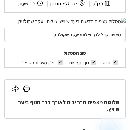
שווייץ
אורך
לפי
משך
5 ק"מ
צפון גליל תחתון
1-2 שעות
המסלול:
אזור:
המסלול:
מצפור קרל לוץ. צילום: יעקב שקולניק
סוג המסלול
נגיש
נוף ותצפית
חלק משביל ישראל
לחץ
לחץ
כאן
כאן
שלושה מצפים מרהיבים לאורך דרך הנוף ביער
להדפסה
לשיתוף
שוויץ.