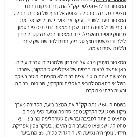
המצפור התלת-מפלסי. קק"ל התקינה במקום רחבת
תצפית מקורה בפרגולה הצופה אל הנוף של הכנרת והגולן.
המצפור נועד לשרת בעיקר את צועדי שביל ישראל ואת
רוכבי שביל צופה כנרת, שכן המצפור התלת-כנפי הסמוך
מרוחק יחסית מהשביל. ליד המצפור הכשירה קק"ל חניון
לילה ובו משטחי חצץ סקוריה, נוחים לפרישת שק שינה
וללינת שטח נעימה.
המצפור מעניק מבט על המדרון שלמרגלות טבריה עילית.
כאן אפשר לראות פרטים של איקליפטוס המקור, ששרדו
מנטיעות שנות ה-50. עצים רבים לא התפתחו היטב בעיקר
בשל אי התאמה לתנאי האקלים והקרקע, שריפות, כריתה
ורעייה בלתי מבוקרת.
בשנות ה-60 שינתה קק"ל את המצב ביער, הסדירה מערך
ניקוז שמגן על הקרקע מפני סחיפה ונטעה מיני צמחים
מתאימים יותר לסביבה ובראשם טטרקליניס מרובע – עץ
מחט קטן שמוצאו ממערב הים התיכון, בעיקר צפון אפריקה.
חידוש נוסף היה נטיעת השיח הגדול כסיה, שצומח ביער