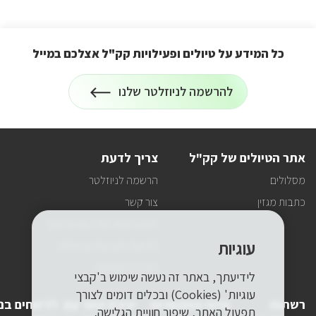
כל המידע על טיולים ופעילויות קק"ל אצלכם במייל
הרשמה
להרשמה לניוזלטר שלנו
על
לניוזלטר
כל
המידע
על
טיולים
אתר הטיולים של קק"ל
צריך לדעת
ופעילויות
קק"ל
מסלולים
הרשמה לניוזלטר
אצלכם
במייל
כתבות מגזין
צור קשר
תקנון האתר ומדיניות פרטיות
עוגיות
הוראות התנהגות ובטיחות
הצהרת הנגישות
לידיעתך, באתר זה נעשה שימוש ב'קבצי
עוגיות' (Cookies) ובכלים דומים לצורך
רשתות
פרטי התקשרות
יצירת קשר עם
לדיווחים בנ
תפעול האתר, שיפור חוויית הגלישה,