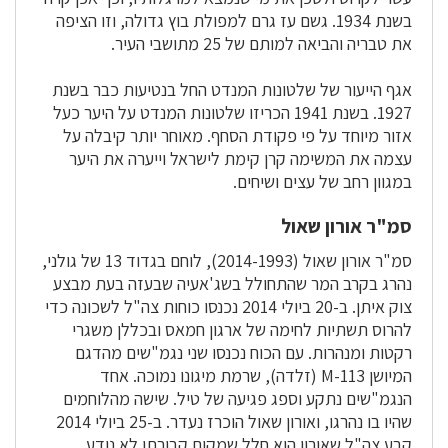
בשנת 1934. גשם עז גרם למפולת בוץ גדולה, וזו הציפה
את טבריה והביאה למותם של 25 מתושבי העיר.
אגף הייעור של שלטונות המנדט החל בנטיעות כבר בשנת
1927. בשנת 1941 הכריזו שלטונות המנדט על היער כעל
אזור מיוחד על פי פקודת הסחף. מאוחר יותר קיבלה על
עצמה את המשימה קרן קימת לישראל וייערה את היער
במגוון רחב של עצים ושיחים.
סמ"ר אורון שאול
סמ"ר אורון שאול (2014-1993), לוחם בגדוד 13 של גולני,
נהרג בקרב המר שהתחולל בשג'אעיה שבעזה בעת מבצע
צוק איתן. ב-20 ביולי 2014 נכנסו כוחות צה"ל לשכונה כדי
להרוס תשתיות לחימה של ארגון חמאס ובכללן משגרי
רקטות ומנהרות. עם הכוח נכנסו שני נגמ"שים מהדגם
המיושן M-113 (זלדה), שרמת מיגונו נמוכה. אחד
הנגמ"שים נתקע וספג פגיעה של טיל. שישה מהלוחמים
שהיו בו נהרגו, ואורון שאול הוכרז נעדר. ב-25 ביולי 2014
קבע צה"ל שאורון הוא חלל שמקום קבורתו לא נודע.