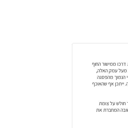
דרכו ממישור החוף
צאת במקום אידיאלי, בראש גבעה גבוהה בעלת מדרונות תלולים, כ-125 מ' מעל עמק האלה,
י הנמוך מהפסגה
ה. ייתכן אף שהאוכף
 חולש על צומת
שובה המחברת את