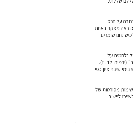
שללם שללתי,
588­ לפנה"ס). כתובת שנכתבה על חרס
 כנראה מפקד באחת
יש נחנו שומרים
ל נלחמים על
 (ירמיהו לד, ז).
ימי שיבת ציון כפי
רשימות מפורטות של
ייכו ליישוב