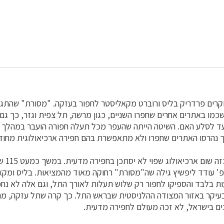
 החלו החוקרים פרדריק בליס ורוברט מקאליסטר לחפור בעזקה. "מסורת" שהת
כמו באתרים אחרים שחפרו השניים, כגון מרשה, תל צפית וגזר, כך גם
ד לסלע האם. השיטה הייתה שהעפר מכל תעלה חפורה הועבר במהלך 
ך נהרסו האתרים שחפרו ולא מתאפשרת בהם חפירה ארכיאולוגית מחוד
מובן שבתו
פ' עודד ליפשיץ גילה שה"מסורת" רחוקה מאוד מהמציאות. בליס ומק
משך 18 שבועות בלבד והספיקו לחפור רק שלוש תעלות לאורך התל, וגם אלה לא נ
עיקר באזור המצודה ההלניסטית שבראש התל. כך קרה שתל עזקה, מ
ים בישראל, לא זכה מעולם לחפירה מדעית.