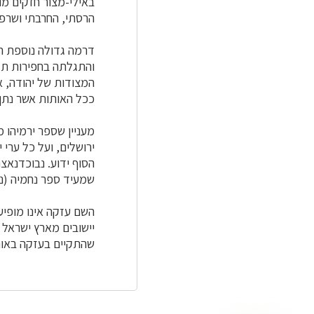
באילי-מצור חזקים מו
הרסתי, החרבתי ושרפתי
והתגלתה בחפירות תל
המצודות של יהודה, א
ככל האותות אשר נתן 
מעניין שספר ירמיהו 
ירושלים, ועל כל ערי 
הסוף ידוע. נבוכדנאצ
שמעיד ספר נחמיה (נח
השם עזקה אינו מופיע
יישובים מארץ ישראל 
שהתקיים בעזקה באות