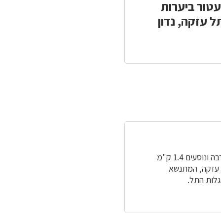
חבל ארץ עטור ביערות
 עזקה, נדון
נוסעים בכביש בית שמש–בית גוברין (כביש 38) לצומת תל עזקה, ליד כפר זכריה. פונים מערבה ונוסעים 1.4 ק"מ
 עזקה, המתנשא