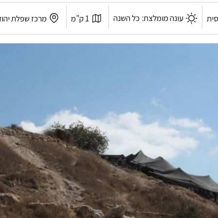
אורך
לפי
עונה מומלצת:
כל השנה
סית
1 ק"מ
מרכז שפלת יהו
המסלול:
אזור: