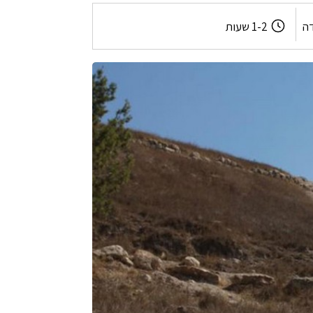
משך
דה
1-2 שעות
המסלול: