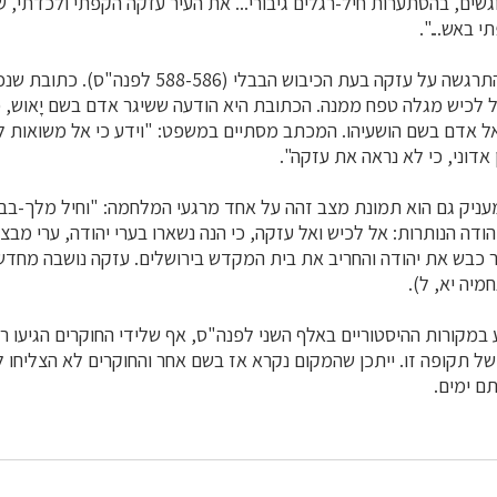
גשים, בהסתערות חיל-רגלים גיבורי... את העיר עזקה הקפתי ולכדתי, 
 באש...".
דרמה גדולה נוספת התרגשה על עזקה בעת הכיבוש הבבלי (-586
 לכיש מגלה טפח ממנה. הכתובת היא הודעה ששיגר אדם בשם יָאוש,
ל אדם בשם הושעיהו. המכתב מסתיים במשפט: "וידע כי אל משואות לכ
אדוני, כי לא נראה את עזקה".
מעניק גם הוא תמונת מצב זהה על אחד מרגעי המלחמה: "וחיל מלך-בב
יהודה הנותרות: אל לכיש ואל עזקה, כי הנה נשארו בערי יהודה, ערי מבצר"
ר כבש את יהודה והחריב את בית המקדש בירושלים. עזקה נושבה מחדש ב
מיה יא, ל).
 במקורות ההיסטוריים באלף השני לפנה"ס, אף שלידי החוקרים הגיעו 
של תקופה זו. ייתכן שהמקום נקרא אז בשם אחר והחוקרים לא הצליחו לש
ם ימים.