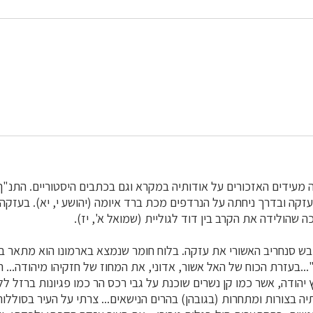
 מעידים האזכורים על אודותיה במקרא וגם בכתבים היסטוריים. התנ"
זקה ובדרך ניחתה על הנרדפים מכת ברד איומה (יהושע י, יא). בעזק
 שהולידה את הקרב בין דוד לגוליית (שמואל א', יז).
פנה"ס כבש סנחריב האשורי את עזקה. בלוח חומר שנמצא בארמונו הוא מתאר 
..בעזרת הכוח של האל אשור, אדוני, את המחוז של חזקיהו מיהודה... ה
רץ יהודה, אשר כמו קן נשרים שוכנת על גבי רכס הר כמו פגיונות ברזל ל
ה בצורות ומתחרות (בגובהן) בהרים הנישאים... צרתי על העיר בסוללו