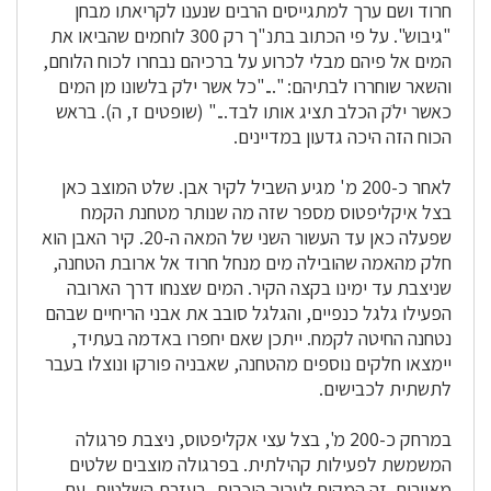
חרוד ושם ערך למתגייסים הרבים שנענו לקריאתו מבחן
"גיבוש". על פי הכתוב בתנ"ך רק 300 לוחמים שהביאו את
המים אל פיהם מבלי לכרוע על ברכיהם נבחרו לכוח הלוחם,
והשאר שוחררו לבתיהם: "..."כל אשר ילֹק בלשונו מן המים
כאשר ילֹק הכלב תציג אותו לבד..." (שופטים ז, ה). בראש
הכוח הזה היכה גדעון במדיינים.
לאחר כ-200 מ' מגיע השביל לקיר אבן. שלט המוצב כאן
בצל איקליפטוס מספר שזה מה שנותר מטחנת הקמח
שפעלה כאן עד העשור השני של המאה ה-20. קיר האבן הוא
חלק מהאמה שהובילה מים מנחל חרוד אל ארובת הטחנה,
שניצבת עד ימינו בקצה הקיר. המים שצנחו דרך הארובה
הפעילו גלגל כנפיים, והגלגל סובב את אבני הריחיים שבהם
נטחנה החיטה לקמח. ייתכן שאם יחפרו באדמה בעתיד,
יימצאו חלקים נוספים מהטחנה, שאבניה פורקו ונוצלו בעבר
לתשתית לכבישים.
במרחק כ-200 מ', בצל עצי אקליפטוס, ניצבת פרגולה
המשמשת לפעילות קהילתית. בפרגולה מוצבים שלטים
מאוירים. זה המקום לערוך היכרות, בעזרת השלטים, עם