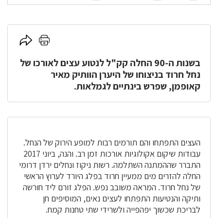
לחץ
לחץ
כאן
כאן
להדפסה
בשנות ה-90 החלה קק"ל לנטוע עצים לאורכו של
לשיתוף
נחל חרוד בניצוחו של היערן הוותיק מאיר
קאופמן, שפרש בינתיים לגמלאות.
העצים התפתחו והם תורמים רבות למופע הירוק של הנחל.
עבודות שיקום אקולוגיות אורכות זמן רב. והנה, ביוני 2017
התברר שההמתנה השתלמה. רשות ניקוז ונחלים ירדן דרומי
החלה להזרים מים ממעיין חרוד בפלג היורד לערוץ הראשי
של נחל חרוד. המראה משובב נפש. הפלג זורם ליד חורשה
ותיקה והנטיעות התפתחו לעצים נאים, המוסיפים חן
לבריכת שכשוך יפהפייה ולשרידי שתי טחנות קמח.