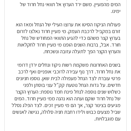
המים מהמעיין. משם ירד הערוץ אל תוואי נחל חרוד של
ימינו.
פעולות הניקוז הסיטו את ערוצו העילי של הנחל ומאז הוא
זורם במקביל לרכבת העמק. מי מעיין חרוד נאלצו לזרום
בערוץ קצר משהם כדי להגיע התוואי המחודש של נחל
חורד. אבל, ברבות השנים הופנו מי מעיין חרוד לחקלאות
והערוץ הקצר הפך לתעלה עזובה ונשכחת.
בשנים האחרונות משקמת רשות ניקוז ונחלים ירדן דרומי
את נחל חרוד. דרך נוף עבירה לרוכבי אופניים ואף לרכב
פרטי עוברת לצד הנחל מעפולה לבית שאן. נוספו חניונים
חדשים. על גדות הנחל נוטעת קק"ל עצי בוסתן ולפני
כשלוש שנים נוספה לנחל פינת חמד נוספת: הערוץ הקצר
של נחל חרוד שוקם ועתה הוא נהנה ממי מעיין חרוד. המים
מגיעים בצינור קצר, אך הם מי מעיין זכים. לצד הפלג נסלל
שביל מצעים כבוש ולידו רחבת חניה סלולה, נגישה לאנשים
עם מוגבלויות.