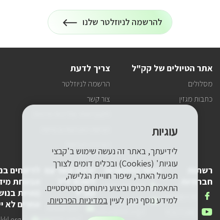
הרשמה
להרשמה לניוזלטר שלנו
על
לניוזלטר
כל
המידע
על
טיולים
אתר הטיולים של קק"ל
צריך לדעת
ופעילויות
קק"ל
מסלולים
הרשמה לניוזלטר
אצלכם
במייל
כתבות מגזין
צור קשר
תקנון האתר ומדיניות פרטיות
עוגיות
הוראות התנהגות ובטיחות
הצהרת הנגישות
לידיעתך, באתר זה נעשה שימוש ב'קבצי
עוגיות' (Cookies) ובכלים דומים לצורך
רשתות
פרטי התקשרות
יצירת קשר עם
לדיווחים בנ
תפעול האתר, שיפור חוויית הגלישה,
חברתיות
לשכת יו"ר
אבטחת מיד
טלפון
1-800-250-250
התאמת תכנים וביצוע ניתוחים סטטיסטיים.
קק"ל
(פניות בנוש
שלנו
אנחנו
FACEBOOK
למידע נוסף ניתן לעיין
במדיניות הפרטיות.
דואר
pneyot-
אחרים לא יי
בפייסבוק
דואר
lishkat-yor-
אלקטרוני
tzibur@kkl.org.il
אנחנו
YOUTUBE
אלקטרוני
kkl@kkl.org.il
דואר
kl.org.il