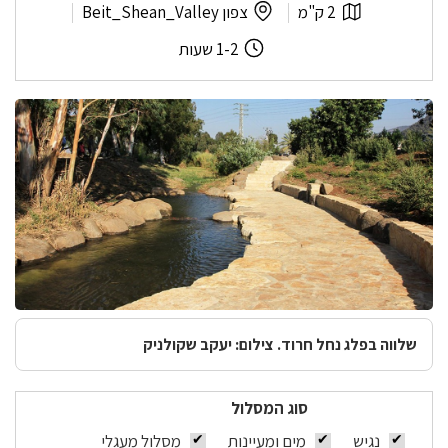
בנחל
אורך
לפי
2 ק"מ
צפון Beit_Shean_Valley
חרוד
המסלול:
אזור:
משך
1-2 שעות
המסלול:
שלווה בפלג נחל חרוד. צילום: יעקב שקולניק
סוג המסלול
נגיש
מים ומעיינות
מסלול מעגלי