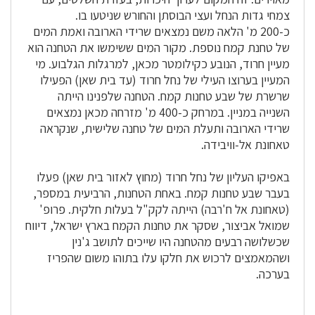
צמחי גדות הנחל ועצי הבוסתן והחורש שניטעו בו.
כ-200 מ' הלאה משם נמצאים שרידי הארובה ואמת המים
של טחנת קמח נוספת. מקור המים ששימשו את הטחנה הוא
מעיין חרוד, הנובע כקילומטר מכאן, למרגלות הגלבוע. מי
המעיין בערוצו העילי של נחל חרוד (עד בית שאן) הפעילו
שרשרת של שבע טחנות קמח. הטחנה שלפנינו הייתה
השנייה במניין. במרחק כ-400 מ' מזרחה מכאן נמצאים
שרידי הארובה ותעלת המים של טחנה שלישית, שנקראה
טאחונת אל-וויבידה.
באפיקו העליון של נחל חרוד (מחוץ לאזור בית שאן) פעלו
בעבר שבע טחנות קמח. באחת הטחנות, הרביעית במספר,
(טאחונת אל ח'רבה) הייתה לקק"ל בעלות חלקית. פרופ'
שמואל אביצור, שסקר את טחנות הקמח בארץ ישראל, דיווח
שכשלושה רבעים מהטחנה היו שייכים לתושב ג'נין
ושהמאמצים לרכוש את חלקו עלו בתוהו משום שהפריז
בערכה.