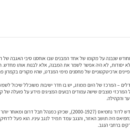
ודש שנבנה על מקומו של אחד המבנים שבו אוחסנו סיבי האגבה של המ
לא יסודות, לא היה אפשר לשמר את המבנה, אלא לבנות אותו מחדש. ה
נים ארכיטקטוניים של מחסנים מימי המנדט, שהיו מקורים בקמרון פח
ים – המרכז של היום ממוזג, יש בו חדר ישיבות משוכלל שיכול לשמש ל
 המרכזי מוצבים שישה עמודים רבועים המציגים מידע על פועלה של ק
ער והקהילה.
עמוד מידע אחד מוקדש לדוד נחמיאס (2000-1927), שכיהן כמנהל חבל דר
מיאס היה תושב האזור, והנגב עמד תמיד לנגב עיניו. הוא פעל לדחיק
קים ברחבי הנגב.