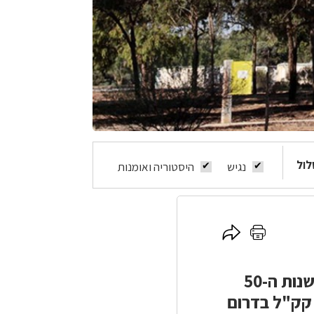
לול
נגיש
היסטוריה ואומנות
לחץ
לחץ
כאן
כאן
להדפסה
לשיתוף
אתר קק"ל בגילת, כ-4 ק"מ ממזרח לאופקים, החל את דרכו בשנות ה-50
קק"ל בדרום