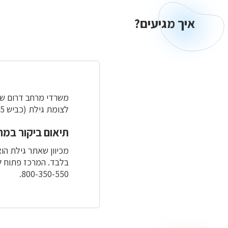
איך מגיעים?
איך
מגיעים?
לצומת גילת (כביש 25). שימו לב: בגלל מעקה הפרדה, הגישה אפשרית רק לבאים מכיוון צומת הנשיא.
תיאום ביקור במר
800-350-550.