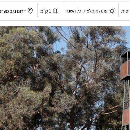
אורך
לפי
עונה מומלצת:
כל השנה
סית
1 ק"מ
דרום נגב מערב
המסלול:
אזור: