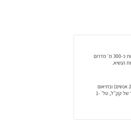
משרדי מרחב דרום של קק"ל בגילת שוכנים כ-4 ק"מ ממזרח לאופקים. הכניסה לאתר נמצאת כ-300 מ' מדרום
מכיוון שאתר גילת הוא אתר עבודה חי, הביקור במרכז קק"ל בגילת אפשרי לקבוצות (מעל 25 אנשים) ובתיאום
בלבד. המרכז פתוח למבקרים בימים א'-ה' בשעות 16:00-9:00. תיאום ביקור במוקד קו ליער של קק"ל, טל' 1-