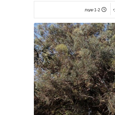
משך
י
1-2 שעות
המסלול: