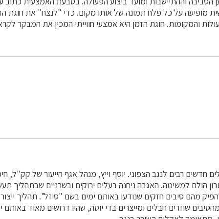
 הסביבה וההתיישבות ומועד ביצוע הפעולה. בטבעת האמצעית כתוב ע
ת מופיעה על כל פלח תמונה של אותו מקום. כדי "לנצח" את חוגת הז
עולות והמקומות. חוגת הזמן היא אמצעי חווייתי המכין את המבקר לקר
 הגיעו עולים חדשים רבים לנגב הצפוני. יוסף וייץ, מנהל אגף הייעור של קק"ל,
רון הולם למשימה. האגבה ניחנה בעלים ירוקים ובשרניים שבתהליך תעש
פיק מהם סיבים חזקים שנודעו באותם ימים בשם "סיזל". תהליך ייצור 
מהסיבים שוזרים חבלים ומייצרים בדי יוטה, שהיו דרושים מאוד באותם 
, מתאימה לאקלים השורר בנגב.