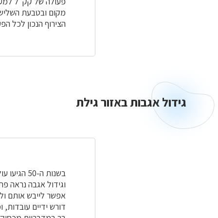
פעולה של קק"ל למען
מקום ובטבעת השלישי
הצירוף הנכון לכל הפ
גידול אגבות באזור גילת
גידול
אגבות
באזור
גילת
בשנות ה-50
וגידול אגבה נראה פת
אפשר לייבש אותם ולה
דורש ידיים עובדות, ו
בר במדבריות מכסיקו