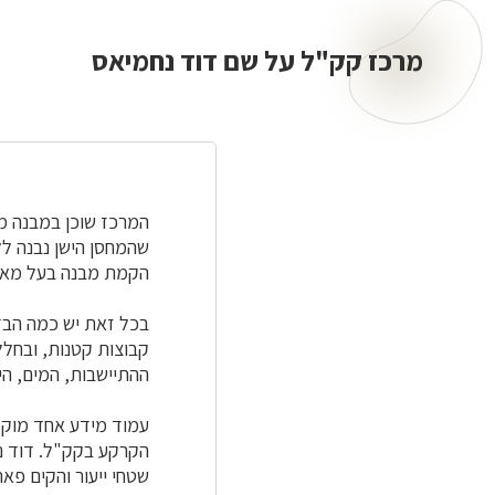
מרכז קק"ל על שם דוד נחמיאס
מרכז
קק"ל
על
שם
דוד
נחמיאס
המרכז שוכן במבנה מח
שהמחסן הישן נבנה ל
הקמת מבנה בעל מאפיי
בכל זאת יש כמה הבדל
קבוצות קטנות, ובחלל
ההתיישבות, המים, הי
הקרקע בקק"ל. דוד נח
שטחי ייעור והקים פאר