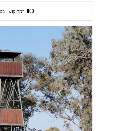
מרכז
קק"ל
רמת קושי:
בסי
בגילת
על
שם
דוד
נחמיאס