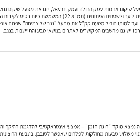
ל שיקום אדמות עמק החולה ועמק יזרעאל, יזם את מפעל שיקום נחלי 
תכנית המִתאר הארצית ליער ולשטחים הפתוחים (תמ"א 22) המשמשת כ
בישראל. משנת 1995 ועד למותו הוביל מטעם קק"ל את מפעל "נגב של צמיחה" שפתח א
כז יש גם מחשבים המקושרים לאתרים בנושאי טבע והתיישבות בנגב.
 נמצא מוקד "חוגת הזמן" – אמצעי אינטראקטיבי להדגמת ההיקף והמג
וי משלוש טבעות מחולקות לפלחים שאפשר לסובבן. בטבעת החיצונית 