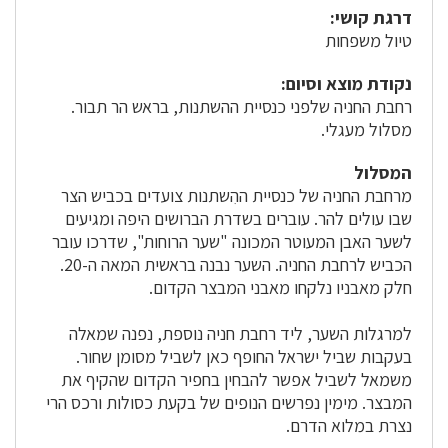
דרגת קושי:
טיול משפחות
נקודת מוצא וסיום:
רחבת החניה שלפני כנסיית ההשתנות, בראש הר תבור.
מסלול מעגלי.
המסלול
מרחבת החניה של כנסיית ההִשתנות צועדים בכביש הצר
שבו עולים להר. עוברים בשדרת הברושים היפה ומגיעים
לשער האבן המעוטר המכונה "שער הרוחות", שדרכו עובר
הכביש לרחבת החניה. השער נבנה בראשית המאה ה-20.
חלק מאבניו נלקחו מאבני המבצר הקדום.
למרגלות השער, ליד רחבת חניה נוספת, נפנה שמאלה
בעקבות שביל ישראל החופף כאן לשביל מסומן שחור.
משמאל לשביל אפשר להבחין בחפיר הקדום שהקיף את
המבצר. מימין נפרשים הנופים של בקעת כסולות ורכס הרי
נצרת במלוא הדרם.