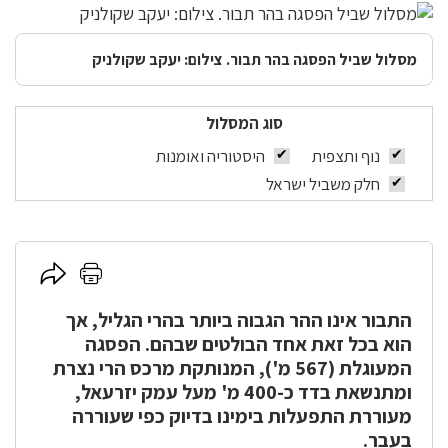
מסלול שביל הפסגה בהר תבור. צילום: יעקב שקולניק
סוג המסלול
נוף ותצפית
היסטוריה ואומנות
חלק משביל ישראל
לחץ
לחץ
כאן
כאן
התבור אינו ההר הגבוה ביותר בהרי הגליל, אך
להדפסה
לשיתוף
הוא בכל זאת אחד הבולטים שבהם. הפסגה
המעוגלת (567 מ'), המנותקת מרכס הרי נצרת
ומתנשאת בדד כ-400 מ' מעל עמק יזרעאל,
מעוררת התפעלות בימינו בדיוק כפי שעוררה
בעבר.