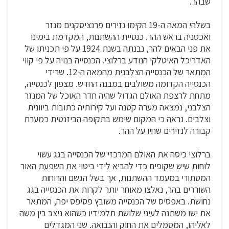
שבהר.
בשלהי המאה ה-19 הקימו נזירים פרנציסקנים מנזר
ואכסניה בראש ההר. כנסיית ההשתנות, המקדמת בימינו
את פני הבאים להר, נבנתה בשנת 1924 על פי תכניתו של
האדריכל האיטלקי הנודע ברלוצי. הכנסייה בנויה על פי קווי
המתאר של הכנסייה הצלבנית מהמאה ה-12. שרידי
הכנסייה הקדומה משולבים במבנה החדש. מצפון לכנסייה,
מתחת לרצפת האולם הגדול שהיה חדר האוכל של המנזר
הצלבני, נמצאה מערה קטנה ועל קירותיה כתובות ביוונית
וצלבים. נראה כי המקום שימש בתקופה הביזנטית כמערת
קבורה לנזירים שחיו על ההר.
ברלוצי כיסה את האולם המרכזי של הכנסייה בגג עשוי
לוחות שיש שקופים כדי להביא לידי ביטוי את השפעת האור
המסתורי במעמד ההשתנות, אך בשל הגשם והרוחות
השוררים בהר, נאלצו מאוחר יותר לקרות את הכנסייה בגג
נחושת. באפסיס של הכנסייה משובץ פסיפס יפה, המתאר
את ישו משתנה לעיני שלושת תלמידיו כשהוא ניצב בין משה
לאליהו, המסמלים את החוק והנבואה. שני המגדלים