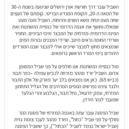
השביל עובר דרך חורשת אורן ירושלים שניטעה בשנות ה-30
של המאה ה-20, תקופת המנדט הבריטי. קומתם של העצים
שחה מעט תחת משא השנים והרוחות. השביל פונה מעט
שמאלה וחושף את אגפה הדרומי של כנסיית ההִשתנות ואת
הפינה הדרומית-מזרחית של המבצר מימי הביניים. החפיר
ושרידי החומה נראים היטב. שרידי המבנים ובורות המים
שנמצאים מחוץ למבצר שייכים אולי למבצר שבנו המורדים
היהודים בימי המרד הראשון ברומאים.
מול כנסיית ההִשתנות אנו חולפים על פני שביל המסומן
אדום. השביל יורד מההר מזרחה לכביש עפולה –כפר תבור
(כביש 65). כאן אנו נמצאים בלב יער פארק של אלון התבור
ולנגד עינינו נפרשים הנופים המרהיבים של הגליל התחתון
המזרחי, עמק יזרעאל, נחל תבור, הגלבוע והרי הגלעד
שמעבר לנהר הירדן.
שביל הפסגה עובר עתה באגפה המזרחי של פסגת ההר
וחולף על פני שביל "כחול", היורד מההר לעבר צומת גזית
(שביל ישראל נצמד לשביל "הכחול"), כך ששביל הפסגה