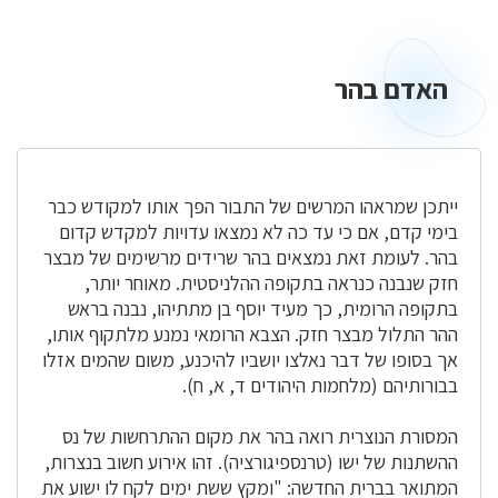
האדם בהר
האדם
בהר
ייתכן שמראהו המרשים של התבור הפך אותו למקודש כבר
בימי קדם, אם כי עד כה לא נמצאו עדויות למקדש קדום
בהר. לעומת זאת נמצאים בהר שרידים מרשימים של מבצר
חזק שנבנה כנראה בתקופה ההלניסטית. מאוחר יותר,
בתקופה הרומית, כך מעיד יוסף בן מתתיהו, נבנה בראש
ההר התלול מבצר חזק. הצבא הרומאי נמנע מלתקוף אותו,
אך בסופו של דבר נאלצו יושביו להיכנע, משום שהמים אזלו
בבורותיהם (מלחמות היהודים ד, א, ח).
המסורת הנוצרית רואה בהר את מקום ההתרחשות של נס
ההשתנות של ישו (טרנספיגורציה). זהו אירוע חשוב בנצרות,
המתואר בברית החדשה: "ומקץ ששת ימים לקח לו ישוע את