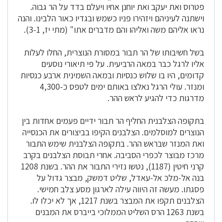
פטרוס ואת יעקב ואת יוחנן אחיו ויעלם בדד על הר גבוה.
וישתנה לעיניהם ויזהירו פניו כשמש ובגדיו כאור הלבינו. והנה
נראו אליהם משה ואליהו והם מדברים אתו" (מתי יז, 3-1).
בשל חשיבותו של הר תבור במסורת הנוצרית, החלו לעלות
אליו לרגל כבר במאה הרביעית. על פי תיאורי נוסעים
קדומים, היו בו שלוש כנסיות ובמאה השמינית ארבע כנסיות
ומנזר. עולי הרגל נאלצו באותם ימים לטפס כ-4,300
מדרגות כדי להגיע לראש ההר.
בתקופה הצלבנית החליף הר תבור ידיים פעמים אחדות בין
הנוצרים למוסלמים. הצלבנים הקיפו בביצורים את הכנסייה
ואת המנזר שבראש ההר. בתקופה הצלבנית שימש התבור
מרכז מבוצר לכפרי הסביבה. אחרי תבוסת הצלבנים בקרב
קרני חיטין (1187), נטשו נזירי התבור את ההר. בשנת 1208
בנה אל-מלכּ אל-עאדל, שליט דמשק, מבצר גדול על
פסגתו. מעשה זה היווה עילה לארגון מסע צלב חמישי.
הצלבנים תקפו את המבצר בשנת 1217, אך לא יכלו לו.
בשנת 1263 הרס השליט הממלוכי בייברס את המבנים