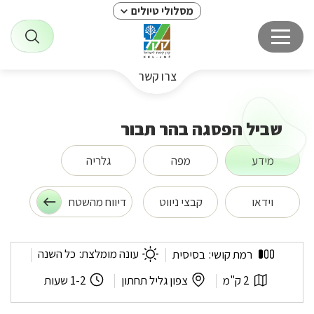
מסלולי טיולים
צרו קשר
שביל הפסגה בהר תבור
מידע
מפה
גלריה
וידאו
קבצי ניווט
דיווח מהשטח
שביל
עונה מומלצת:
כל השנה
רמת קושי:
בסיסית
הפסגה
בהר
אורך
לפי
משך
2 ק"מ
צפון גליל תחתון
1-2 שעות
תבור
המסלול:
אזור:
המסלול: