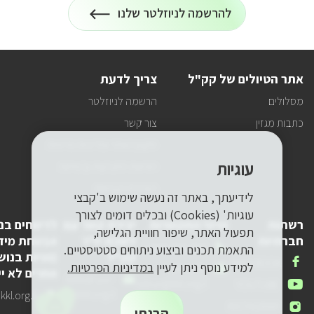
הרשמה
להרשמה לניוזלטר שלנו
על
לניוזלטר
כל
המידע
על
טיולים
אתר הטיולים של קק"ל
צריך לדעת
ופעילויות
קק"ל
מסלולים
הרשמה לניוזלטר
אצלכם
במייל
כתבות מגזין
צור קשר
תקנון האתר ומדיניות פרטיות
עוגיות
הוראות התנהגות ובטיחות
הצהרת הנגישות
לידיעתך, באתר זה נעשה שימוש ב'קבצי
עוגיות' (Cookies) ובכלים דומים לצורך
רשתות
פרטי התקשרות
יצירת קשר עם
לדיווחים בנ
תפעול האתר, שיפור חוויית הגלישה,
חברתיות
לשכת יו"ר
אבטחת מיד
טלפון
1-800-250-250
התאמת תכנים וביצוע ניתוחים סטטיסטיים.
קק"ל
(פניות בנוש
שלנו
אנחנו
FACEBOOK
למידע נוסף ניתן לעיין
במדיניות הפרטיות.
דואר
pneyot-
אחרים לא יי
בפייסבוק
דואר
lishkat-yor-
אלקטרוני
tzibur@kkl.org.il
אנחנו
YOUTUBE
אלקטרוני
kkl@kkl.org.il
דואר
kl.org.il
שלנו
ביוטיוב
אנחנו
INSTAGRAM
שלנו
אלקטרוני
הבנתי