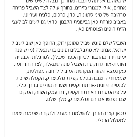
שימשה בראשיתה מחצבה ואחר כך נוצלה לשימושים
אחרים, אולי למגורי נזירים. בחורף עולה לצד השביל פריחה
מרהיבה של מיני סתוונית, כדן, כרכום, כלנית ועיריוני.
באביב פורחת כאן גביעונית הלבנון. כדאי גם לשים לב לעצי
הזית היפים הצומחים כאן.
השביל שלנו פוגש שביל מסומן ירוק, החופף כאן שוב לשביל
ישראל. אנחנו לא מתבלבלים ופונים בו שמאלה (מי שיפנה
ימינה ירד מהתבור לכיוון הכפר שיבלי). למרגלות הכנסייה
היוונית-אורתודוקסית השביל פונה שמאלה, לצדה הדרומי.
כאן נמצא השער המקושת המוביל לרחבה מפולסת,
שמאחוריה חצובה בסלע קפלת מלכיצדק. הקפלה שייכת
לכנסייה היוונית-אורתודוקסית ושעריה נעולים בדרך כלל.
על פי המסורת האורתודוקסית, זהו עמק השווה, המקום
שבו נפגשו אברהם ומלכיצדק, מלך שלם.
מכאן קצרה הדרך להשלמת המעגל ולנקודה שממנה יצאנו
למסלול הרגלי.