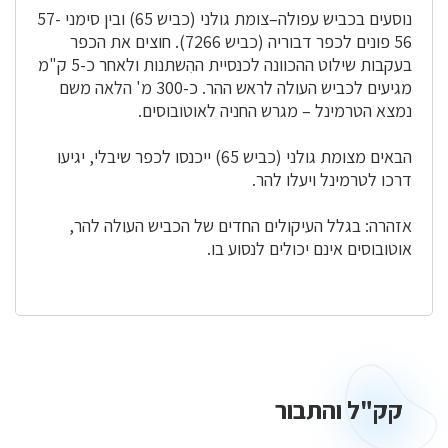
נוסעים בכביש עפולה–צומת גולני (כביש 65) ובין סימני 57-
56 פונים לכפר דבוריה (כביש 7266). חוצים את הכפר
בעקבות שילוט ההכוונה לכנסיית ההִשתנות ולאחר כ-5 ק"מ
מגיעים לכביש העולה לראש ההר. כ-300 מ' הלאה משם
נמצא הטרמינל – מגרש החניה לאוטובוסים.
הבאים מצומת גולני (כביש 65) ייכנסו לכפר שיבלי, יגיעו
דרכו לטרמינל ויעלו להר.
אזהרה: בגלל העיקולים החדים של הכביש העולה להר,
אוטובוסים אינם יכולים לנסוע בו.
קק"ל והתבור
קק"ל
והתבור