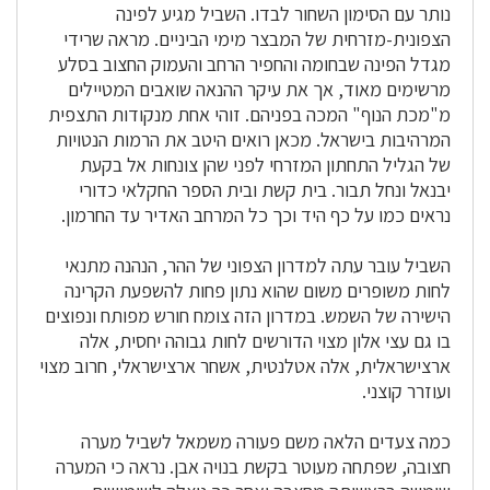
נותר עם הסימון השחור לבדו. השביל מגיע לפינה
הצפונית-מזרחית של המבצר מימי הביניים. מראה שרידי
מגדל הפינה שבחומה והחפיר הרחב והעמוק החצוב בסלע
מרשימים מאוד, אך את עיקר ההנאה שואבים המטיילים
מ"מכת הנוף" המכה בפניהם. זוהי אחת מנקודות התצפית
המרהיבות בישראל. מכאן רואים היטב את הרמות הנטויות
של הגליל התחתון המזרחי לפני שהן צונחות אל בקעת
יבנאל ונחל תבור. בית קשת ובית הספר החקלאי כדורי
נראים כמו על כף היד וכך כל המרחב האדיר עד החרמון.
השביל עובר עתה למדרון הצפוני של ההר, הנהנה מתנאי
לחות משופרים משום שהוא נתון פחות להשפעת הקרינה
הישירה של השמש. במדרון הזה צומח חורש מפותח ונפוצים
בו גם עצי אלון מצוי הדורשים לחות גבוהה יחסית, אלה
ארצישראלית, אלה אטלנטית, אשחר ארצישראלי, חרוב מצוי
ועוזרר קוצני.
כמה צעדים הלאה משם פעורה משמאל לשביל מערה
חצובה, שפתחה מעוטר בקשת בנויה אבן. נראה כי המערה