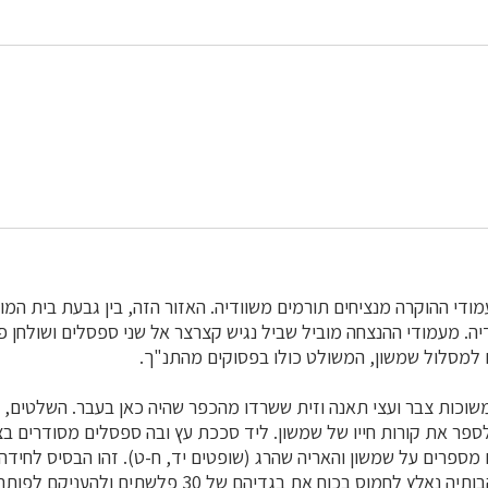
מודי ההוקרה מנציחים תורמים משוודיה. האזור הזה, בין גבעת בית המ
יה. מעמודי ההנצחה מוביל שביל נגיש קצרצר אל שני ספסלים ושולחן פי
 למסלול שמשון, המשולט כולו בפסוקים מהתנ"ך.
 משוכות צבר ועצי תאנה וזית ששרדו מהכפר שהיה כאן בעבר. השלטים,
ספר את קורות חייו של שמשון. ליד סככת עץ ובה ספסלים מסודרים בצ
 מספרים על שמשון והאריה שהרג (שופטים יד, ח-ט). זהו הבסיס לחי
שמשון למרעיו ושבעקבותיה נאלץ לחמוס בכוח את בגדיהם של 30 