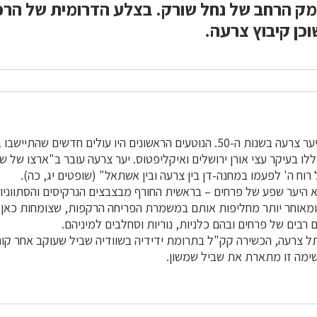
מק הרחב של נחל שורק. בצלע הדרומית של הרכ
כן קיבוץ צרעה.
קק"ל החלה בנטיעת יער צרעה בשנות ה-50. הנוטעים הראשונים היו עולים חדשים 
ללו בעיקר עצי אורן ירושלים ואיקליפטוס. יער צרעה עובר ב"ארצו של 
וח ה' לפעמו במחנה-דן בין צרעה ובין אשתאֹל" (שופטים יג, כה).
 היער שפע של פרחים – בראשית החורף מבצבצים הנרקיסים והסתווניו
 ומאוחר יותר מחליפות אותם במשמרת הפריחה הרקפות, שצומחות כאן 
 רבים של פרחים ובהם כלניות, נוריות וסחלבים למיניהם.
ל צרעה, הכשירה קק"ל בתרומת ידידיה בשוודיה שביל שעוקב אחר קורו
ימה זו מתארת את שביל שמשון.