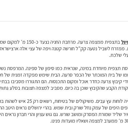
ול
בתצפית ממצפה צרעה. מרחבת החניה
ת. ממזרח לשביל נטעה קק"ל חורשה קטנה ויפה של עצי אלה ארצישראל
י שלכת.
ת תצפית מיוחדת במינה, שנראית כמו סיפון של ספינה. המרפסת נשענ
ו של בית המוכתר של הכפר סרעה. הבית שימש מפקדה זמנית של חט
די קיבוץ צרעה כחדר אוכל ומקום התכנסות. הם התגוררו מסביבו בבתי
ודת הקבע שהקיבוץ שוכן בה כיום. מסביב למצפה חצובות בסלע גִתות
מרפסת התצפית עשויה לוחות עץ עבים. משיקולים
ם היפים של עמק נחל שורק ובית שמש. בהרי ירושלים נראים היטב הר
ר שליד שמורת המסרק ומושב שורש. גם גוש עציון והרי חברון נראים הי