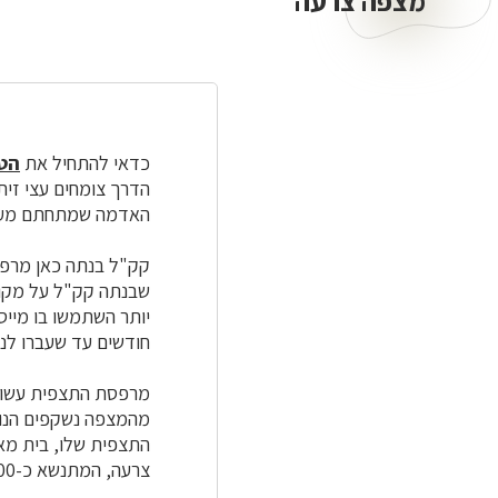
מצפה צרעה
צרעה
כדאי להתחיל את
הטי
הדרך צומחים עצי זי
האדמה שמתחתם מעל
קק"ל בנתה כאן מרפס
שבנתה קק"ל על מקומ
יותר השתמשו בו מייס
חודשים עד שעברו לנק
מהמצפה נשקפים הנופי
התצפית שלו, בית מאי
צרעה, המתנשא כ-300 מ' ממערב למצפה ושאליו מועדות פנינו.