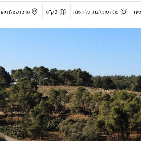
אורך
לפי
עונה מומלצת:
כל השנה
ית
2 ק"מ
מרכז שפלת יהו
המסלול:
אזור: