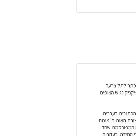
וכתר לתל צרעה
קניק נגיש הצופים
 הכתובים בעברית
ורת האות ח' צומח
דה המפורסמת שחד
פלשתים ולהעניקם לפותרי החידה. בעקבות