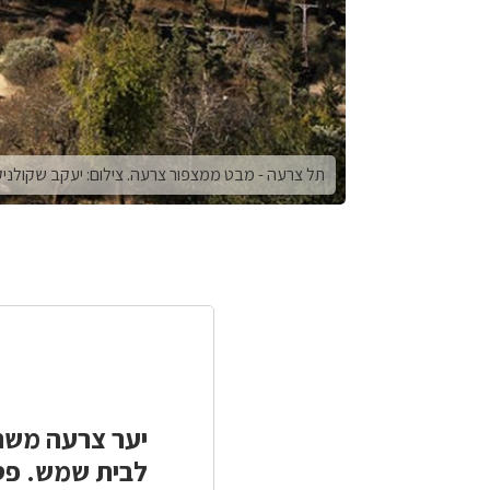
תל צרעה - מבט ממצפור צרעה. צילום: יעקב שקולניק