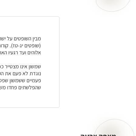
של
שמשון
הגיבור
מבין השופטים על ישר
(שופטים יג-טז). קורו
אלוהים ועד רגעיו הא
שמשון אינו מצטייר כ
נוגדת לא פעם את הענ
פעמיים ששמשון שפט א
שהפלשתים פחדו משמש
מצפה