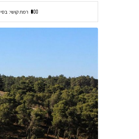
שביל
שמשון
רמת קושי:
בסיס
ביער
צרעה