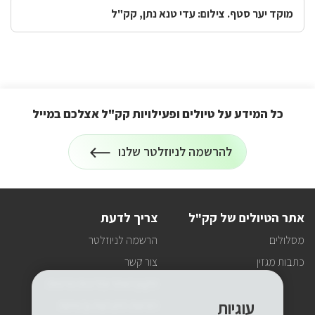
מוקד יער סטף. צילום: עדי טנא נתן, קק"ל
כל המידע על טיולים ופעילויות קק"ל אצלכם במייל
הרשמה
להרשמה לניוזלטר שלנו
על
לניוזלטר
כל
המידע
על
טיולים
אתר הטיולים של קק"ל
צריך לדעת
ופעילויות
קק"ל
מסלולים
הרשמה לניוזלטר
אצלכם
במייל
כתבות מגזין
צור קשר
תקנון האתר ומדיניות פרטיות
עוגיות
הוראות התנהגות ובטיחות