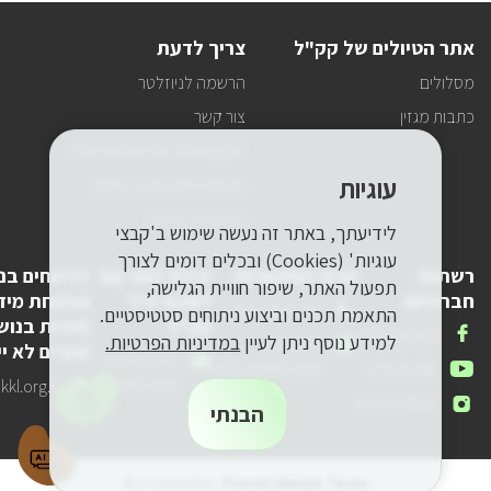
על
טיולים
אתר הטיולים של קק"ל
צריך לדעת
ופעילויות
קק"ל
מסלולים
הרשמה לניוזלטר
אצלכם
במייל
כתבות מגזין
צור קשר
תקנון האתר ומדיניות פרטיות
עוגיות
הוראות התנהגות ובטיחות
הצהרת הנגישות
לידיעתך, באתר זה נעשה שימוש ב'קבצי
עוגיות' (Cookies) ובכלים דומים לצורך
רשתות
פרטי התקשרות
יצירת קשר עם
לדיווחים בנ
תפעול האתר, שיפור חוויית הגלישה,
חברתיות
לשכת יו"ר
אבטחת מיד
טלפון
1-800-250-250
התאמת תכנים וביצוע ניתוחים סטטיסטיים.
קק"ל
(פניות בנוש
שלנו
אנחנו
FACEBOOK
למידע נוסף ניתן לעיין
במדיניות הפרטיות.
דואר
pneyot-
אחרים לא יי
בפייסבוק
דואר
lishkat-yor-
אלקטרוני
tzibur@kkl.org.il
אנחנו
YOUTUBE
אלקטרוני
kkl@kkl.org.il
דואר
kl.org.il
שלנו
ביוטיוב
אנחנו
INSTAGRAM
שלנו
אלקטרוני
הבנתי
באינסטגרם
שלנו
© Created by
Pionet Malam Team