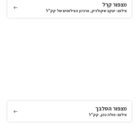
מצפור קְרֶל
צילום: יעקב שקולניק, ארכיון הצילומים של קק"ל
מצפור הסלבך
צילום: פולה כהן, קק"ל