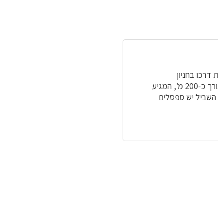
דרכו בחניון
המצפור, שאליו מגיעים לאחר נסיעה קצרה משער הפארק הראשי. מהחניון יוצא שביל נגיש באורך כ-200 מ', המגיע
 השביל יש ספסלים