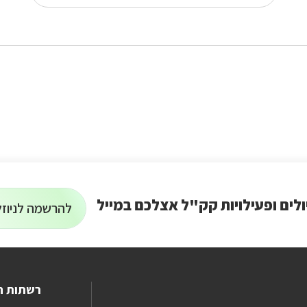
הוראות
התנהגות
ולים ופעילויות קק"ל אצלכם במייל
להרשמה לניוזל
הרשמה
על
כל
לניוזלטר
המידע
על
טיולים
ופעילויות
רשתות ח
קק"ל