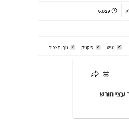
משך
ון
עצמאי
המסלול:
נגיש
פיקניק
נוף ותצפית
לחץ
לחץ
כאן
כאן
להדפסה
לשיתוף
טבע, עטור עצי חורש